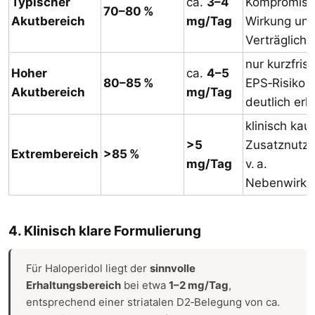
Typischer
ca.
3–4
Kompromiss
70–80 %
Akutbereich
mg/Tag
Wirkung un
Verträglichk
nur kurzfrist
Hoher
ca.
4–5
80–85 %
EPS‑Risiko
Akutbereich
mg/Tag
deutlich erh
klinisch ka
>5
Zusatznutze
Extrembereich
>85 %
mg/Tag
v. a.
Nebenwirku
4. Klinisch klare Formulierung​
Für Haloperidol liegt der
sinnvolle
Erhaltungsbereich
bei etwa
1–2 mg/Tag
,
entsprechend einer striatalen D2‑Belegung von ca.