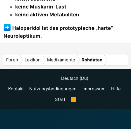
keine Muskarin‑Last
keine aktiven Metaboliten
Haloperidol ist das prototypische „harte“
Neuroleptikum.
Foren
Lexikon
Medikamente
Rohdaten
Deutsch (Du)
Kontakt
Nutzungsbedingungen
Impressum
Hilfe
Start
R
S
S