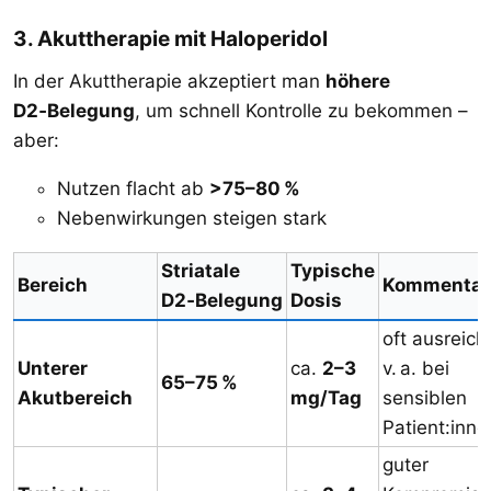
3. Akuttherapie mit Haloperidol​
In der Akuttherapie akzeptiert man
höhere
D2‑Belegung
, um schnell Kontrolle zu bekommen –
aber:
Nutzen flacht ab
>75–80 %
Nebenwirkungen steigen stark
Striatale
Typische
Bereich
Kommentar
D2‑Belegung
Dosis
oft ausreich
Unterer
ca.
2–3
v. a. bei
65–75 %
Akutbereich
mg/Tag
sensiblen
Patient:inne
guter