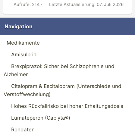
A
L
Aufrufe: 214
Letzte Aktualisierung:
07. Juli 2026
u
e
f
t
r
z
Navigation
u
t
f
e
Medikamente
e
A
Amisulprid
k
t
Brexpiprazol: Sicher bei Schizophrenie und
u
Alzheimer
a
l
Citalopram & Escitalopram (Unterschiede und
i
Verstoffwechslung)
s
i
Hohes Rückfallrisko bei hoher Erhaltungsdosis
e
Lumateperon (Caplyta®)
r
u
Rohdaten
n