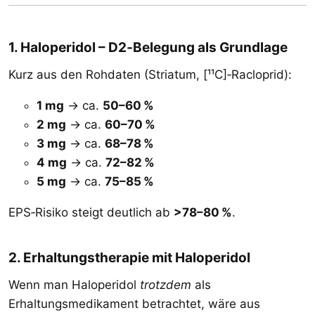
1. Haloperidol – D2‑Belegung als Grundlage​
Kurz aus den Rohdaten (Striatum, [¹¹C]‑Racloprid):
1 mg
→ ca.
50–60 %
2 mg
→ ca.
60–70 %
3 mg
→ ca.
68–78 %
4 mg
→ ca.
72–82 %
5 mg
→ ca.
75–85 %
EPS‑Risiko steigt deutlich ab
>78–80 %
.
2. Erhaltungstherapie mit Haloperidol​
Wenn man Haloperidol
trotzdem
als
Erhaltungsmedikament betrachtet, wäre aus