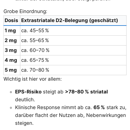
Grobe Einordnung:
Dosis
Extrastriatale D2‑Belegung (geschätzt)
1 mg
ca. 45–55 %
2 mg
ca. 55–65 %
3 mg
ca. 60–70 %
4 mg
ca. 65–75 %
5 mg
ca. 70–80 %
Wichtig ist hier vor allem:
EPS‑Risiko
steigt ab
>78–80 % striatal
deutlich.
Klinische Response nimmt ab ca.
65 %
stark zu,
darüber flacht der Nutzen ab, Nebenwirkungen
steigen.