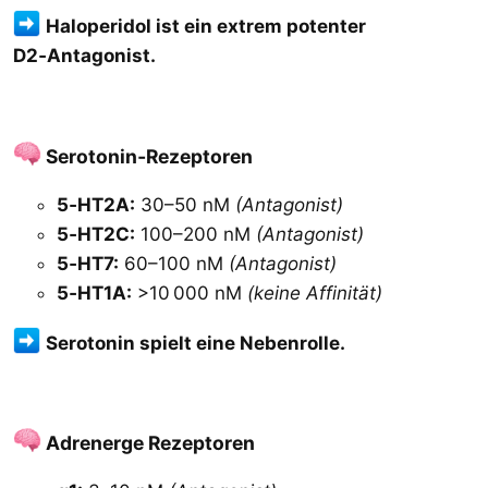
Haloperidol ist ein extrem potenter
D2‑Antagonist.
Serotonin‑Rezeptoren​
5‑HT2A:
30–50 nM
(Antagonist)
5‑HT2C:
100–200 nM
(Antagonist)
5‑HT7:
60–100 nM
(Antagonist)
5‑HT1A:
>10 000 nM
(keine Affinität)
Serotonin spielt eine Nebenrolle.
Adrenerge Rezeptoren​