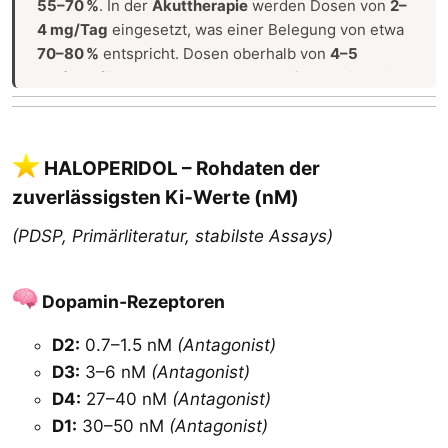
55–70 %
. In der
Akuttherapie
werden Dosen von
2–
4 mg/Tag
eingesetzt, was einer Belegung von etwa
70–80 %
entspricht. Dosen oberhalb von
4–5
mg/Tag
führen zu Belegungen
>80 %
und sind mit
einem deutlich erhöhten Risiko für EPS und
Spätdyskinesien verbunden, ohne dass ein
gesicherter zusätzlicher antipsychotischer Nutzen
HALOPERIDOL – Rohdaten der
nachweisbar wäre.
zuverlässigsten Ki‑Werte (nM)​
(PDSP, Primärliteratur, stabilste Assays)
Dopamin‑Rezeptoren​
D2:
0.7–1.5 nM
(Antagonist)
D3:
3–6 nM
(Antagonist)
D4:
27–40 nM
(Antagonist)
D1:
30–50 nM
(Antagonist)