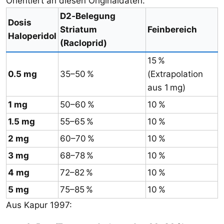
Orientiert an diesen Originaldaten:
D2‑Belegung
Dosis
Striatum
Feinbereich
Haloperidol
(Racloprid)
15 %
0.5 mg
35–50 %
(Extrapolation
aus 1 mg)
1 mg
50–60 %
10 %
1.5 mg
55–65 %
10 %
2 mg
60–70 %
10 %
3 mg
68–78 %
10 %
4 mg
72–82 %
10 %
5 mg
75–85 %
10 %
Aus Kapur 1997: