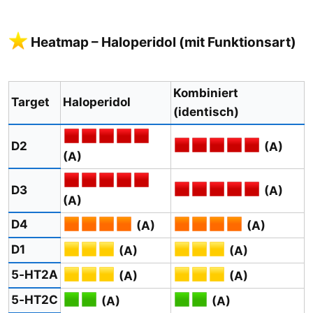
Heatmap – Haloperidol (mit Funktionsart)​
Kombiniert
Target
Haloperidol
(identisch)
D2
(A)
(A)
D3
(A)
(A)
D4
(A)
(A)
D1
(A)
(A)
5‑HT2A
(A)
(A)
5‑HT2C
(A)
(A)