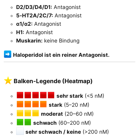
D2/D3/D4/D1:
Antagonist
5‑HT2A/2C/7:
Antagonist
α1/α2:
Antagonist
H1:
Antagonist
Muskarin:
keine Bindung
Haloperidol ist ein reiner Antagonist.
Balken‑Legende (Heatmap)​
sehr stark
(<5 nM)
stark
(5–20 nM)
moderat
(20–60 nM)
schwach
(60–200 nM)
sehr schwach / keine
(>200 nM)