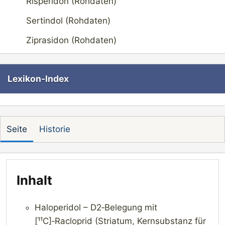
Risperidon (Rohdaten)
Sertindol (Rohdaten)
Ziprasidon (Rohdaten)
Lexikon-Index
Seite
Historie
Inhalt
Haloperidol – D2‑Belegung mit
[¹¹C]‑Racloprid (Striatum, Kernsubstanz für