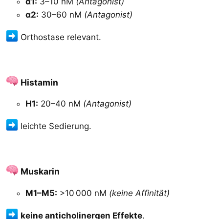
α1:
3–10 nM
(Antagonist)
α2:
30–60 nM
(Antagonist)
Orthostase relevant.
Histamin​
H1:
20–40 nM
(Antagonist)
leichte Sedierung.
Muskarin​
M1–M5:
>10 000 nM
(keine Affinität)
keine anticholinergen Effekte
.