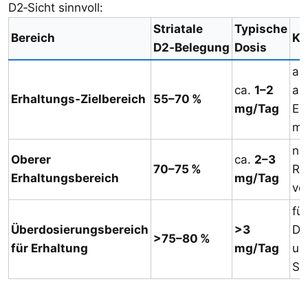
D2‑Sicht sinnvoll:
Striatale
Typische
Bereich
Ko
D2‑Belegung
Dosis
au
ca.
1–2
an
Erhaltungs‑Zielbereich
55–70 %
mg/Tag
EP
mo
nu
Oberer
ca.
2–3
70–75 %
Rüc
Erhaltungsbereich
mg/Tag
ve
für
Überdosierungsbereich
>3
Da
>75–80 %
für Erhaltung
mg/Tag
un
Sp