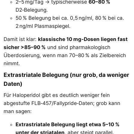
2–5 mg/Tag → typischerweise
60–80 %
D2‑Belegung.
50 % Belegung bei ca. 0,5 ng/ml, 80 % bei ca.
2 ng/ml Plasmaspiegel.
Damit ist klar:
klassische 10 mg‑Dosen liegen fast
sicher >85–90 %
und sind pharmakologisch
Überdosierung, wenn man 70–80 % als Zielbereich
nimmt.
Extrastriatale Belegung (nur grob, da weniger
Daten)​
Für Haloperidol gibt es deutlich weniger fein
abgestufte FLB‑457/Fallypride‑Daten; grob kann
man sagen:
Extrastriatale Belegung liegt etwa 5–10 %
unter der striatalen
, aber steigt parallel.