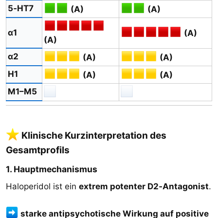
5‑HT7
(A)
(A)
α1
(A)
(A)
α2
(A)
(A)
H1
(A)
(A)
M1–M5
Klinische Kurzinterpretation des
Gesamtprofils
1. Hauptmechanismus
Haloperidol ist ein
extrem potenter D2‑Antagonist
.
starke antipsychotische Wirkung auf positive