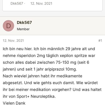
E
E
Dkk567
12. Nov. 2021
r
r
s
s
t
t
Dkk567
D
e
e
Member
l
l
l
l
12. Nov. 2021
#1
e
t
r
a
Ich bin neu hier. Ich bin männlich 29 jahre alt und
m
nehme risperidon 2mg täglich xeplion spritze war
schon alles dabei zwischen 75-150 mg (seit 6
jahren) und seit 1 jahr aripiprazol 10mg.
Nach wieviel jahren habt ihr medikamente
abgesetzt. Und wie gehts euch damit. Wie würdet
ihr bei meiner medikation vorgehen? Und was haltet
ihr von Sport+ Neuroleptika.
Vielen Dank