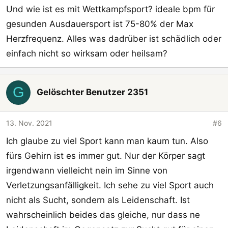
Und wie ist es mit Wettkampfsport? ideale bpm für
Sport ist immer gut und sehr wichtig...gerade bei
gesunden Ausdauersport ist 75-80% der Max
Psychosen/Schizophrenie. V.a. wenn man
Herzfrequenz. Alles was dadrüber ist schädlich oder
regelmässig Ausdauersport treibt, hat das einen
sehr positiven Einflusse auf Körper und Geist, u.a.
einfach nicht so wirksam oder heilsam?
nimmt dabei auch das Hirnvolumen wieder stark zu
(welches bei einigen Menschen mit Schizophrenie
G
etwas abgenommen hat).
Gelöschter Benutzer 2351
13. Nov. 2021
#6
Ich glaube zu viel Sport kann man kaum tun. Also
fürs Gehirn ist es immer gut. Nur der Körper sagt
irgendwann vielleicht nein im Sinne von
Verletzungsanfälligkeit. Ich sehe zu viel Sport auch
nicht als Sucht, sondern als Leidenschaft. Ist
wahrscheinlich beides das gleiche, nur dass ne