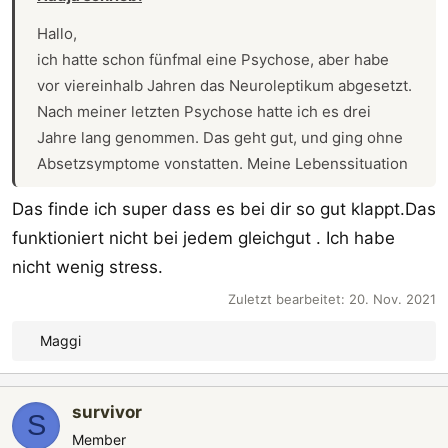
Hallo,
ich hatte schon fünfmal eine Psychose, aber habe
vor viereinhalb Jahren das Neuroleptikum abgesetzt.
Nach meiner letzten Psychose hatte ich es drei
Jahre lang genommen. Das geht gut, und ging ohne
Absetzsymptome vonstatten. Meine Lebenssituation
hat sich ja auch geändert, ich habe fast keinen
Das finde ich super dass es bei dir so gut klappt.Das
Stress mehr.j
funktioniert nicht bei jedem gleichgut . Ich habe
nicht wenig stress.
Zuletzt bearbeitet:
20. Nov. 2021
Maggi
R
e
a
survivor
k
S
t
Member