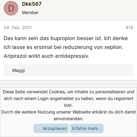
Dkk567
D
Member
04. Dez. 2021
#18
Das kann sein das bupropion besser ist. Ich denke
ich lasse es erstmal bei reduzierung von xeplion.
Aripirazol wirkt auch antidepressiv.
Maggi
R
e
a
Diese Seite verwendet Cookies, um Inhalte zu personalisieren und
Dkk567
k
D
dich nach einem Login angemeldet zu halten, wenn du registriert
t
Member
bist.
i
Durch die weitere Nutzung unserer Webseite erklärst du dich damit
o
04. Dez. 2021
#19
einverstanden.
n
Laut Studien hat es mehr Vorteile gegenüber
e
Akzeptieren
Erfahre mehr…
Foren
Aktuelles
Anmelden
Registrieren
Suche
n
xeplion. In Bezug auf Arbeiten oder Schule + NL