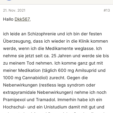
i
o
21. Nov. 2021
#13
n
Hallo
Dkk567,
e
n
:
ich leide an Schizophrenie und ich bin der festen
Überzeugung, dass ich wieder in die Klinik kommen
werde, wenn ich die Medikamente weglasse. Ich
nehme sie jetzt seit ca. 25 Jahren und werde sie bis
zu meinem Tod nehmen. Ich komme ganz gut mit
meiner Medikation (täglich 600 mg Amilsuprid und
1000 mg Cannabidiol) zurecht. Gegen die
Nebenwirkungen (restless legs syndrom oder
extrapyramidale Nebenwirkungen) nehme ich noch
Pramipexol und Tramadol. Immerhin habe ich ein
Hochschul- und ein Unistudium damit mit gut und