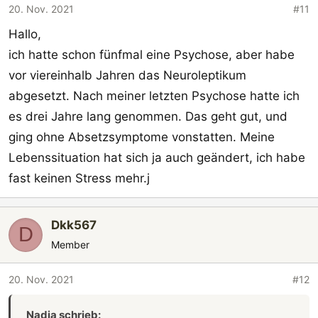
o
20. Nov. 2021
#11
n
Hallo,
e
n
ich hatte schon fünfmal eine Psychose, aber habe
:
vor viereinhalb Jahren das Neuroleptikum
abgesetzt. Nach meiner letzten Psychose hatte ich
es drei Jahre lang genommen. Das geht gut, und
ging ohne Absetzsymptome vonstatten. Meine
Lebenssituation hat sich ja auch geändert, ich habe
fast keinen Stress mehr.j
Dkk567
D
Member
20. Nov. 2021
#12
Nadja schrieb: