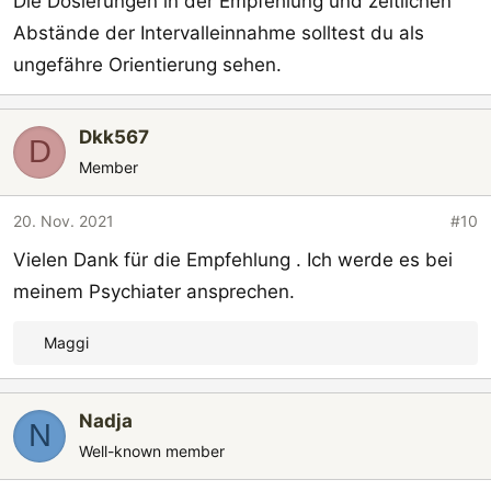
Die Dosierungen in der Empfehlung und zeitlichen
Abstände der Intervalleinnahme solltest du als
ungefähre Orientierung sehen.
Dkk567
D
Member
20. Nov. 2021
#10
Vielen Dank für die Empfehlung . Ich werde es bei
meinem Psychiater ansprechen.
Maggi
R
e
a
Nadja
k
N
t
Well-known member
i