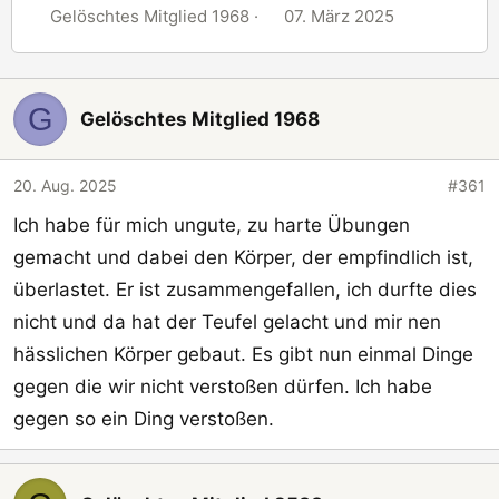
E
E
Gelöschtes Mitglied 1968
07. März 2025
r
r
s
s
t
t
G
Gelöschtes Mitglied 1968
e
e
l
l
l
l
20. Aug. 2025
#361
e
t
Ich habe für mich ungute, zu harte Übungen
r
a
m
gemacht und dabei den Körper, der empfindlich ist,
überlastet. Er ist zusammengefallen, ich durfte dies
nicht und da hat der Teufel gelacht und mir nen
hässlichen Körper gebaut. Es gibt nun einmal Dinge
gegen die wir nicht verstoßen dürfen. Ich habe
gegen so ein Ding verstoßen.