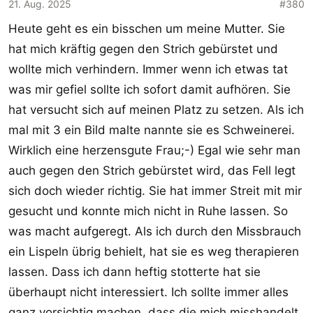
o
21. Aug. 2025
#380
n
Heute geht es ein bisschen um meine Mutter. Sie
e
hat mich kräftig gegen den Strich gebürstet und
n
:
wollte mich verhindern. Immer wenn ich etwas tat
was mir gefiel sollte ich sofort damit aufhören. Sie
hat versucht sich auf meinen Platz zu setzen. Als ich
mal mit 3 ein Bild malte nannte sie es Schweinerei.
Wirklich eine herzensgute Frau;-) Egal wie sehr man
auch gegen den Strich gebürstet wird, das Fell legt
sich doch wieder richtig. Sie hat immer Streit mit mir
gesucht und konnte mich nicht in Ruhe lassen. So
was macht aufgeregt. Als ich durch den Missbrauch
ein Lispeln übrig behielt, hat sie es weg therapieren
lassen. Dass ich dann heftig stotterte hat sie
überhaupt nicht interessiert. Ich sollte immer alles
ganz vorsichtig machen, dass die mich misshandelt