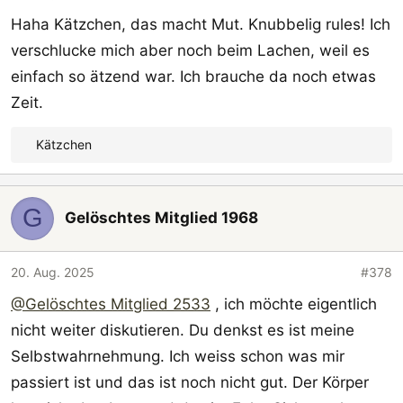
Haha Kätzchen, das macht Mut. Knubbelig rules! Ich
verschlucke mich aber noch beim Lachen, weil es
einfach so ätzend war. Ich brauche da noch etwas
Zeit.
Kätzchen
R
e
a
G
k
Gelöschtes Mitglied 1968
t
i
o
20. Aug. 2025
#378
n
@Gelöschtes Mitglied 2533
, ich möchte eigentlich
e
nicht weiter diskutieren. Du denkst es ist meine
n
:
Selbstwahrnehmung. Ich weiss schon was mir
passiert ist und das ist noch nicht gut. Der Körper