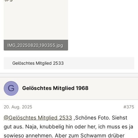
IMG_20250820_190355.jpg
902,5 KB · Aufrufe: 57
Gelöschtes Mitglied 2533
R
e
a
G
k
Gelöschtes Mitglied 1968
t
i
o
20. Aug. 2025
#375
n
@Gelöschtes Mitglied 2533
,Schönes Foto. Siehst
e
gut aus. Naja, knubbelig hin oder her, ich muss es ja
n
:
sowieso annehmen. Aber zum Schwamm drüber