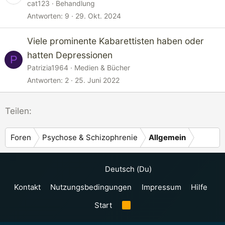
cat123
Behandlung
Antworten
9
29. Okt. 2024
Viele prominente Kabarettisten haben oder
hatten Depressionen
P
Patrizia1964
Medien & Bücher
Antworten
2
25. Juni 2022
Teilen:
Foren
Psychose & Schizophrenie
Allgemein
Deutsch (Du)
Kontakt
Nutzungsbedingungen
Impressum
Hilfe
Start
R
S
S