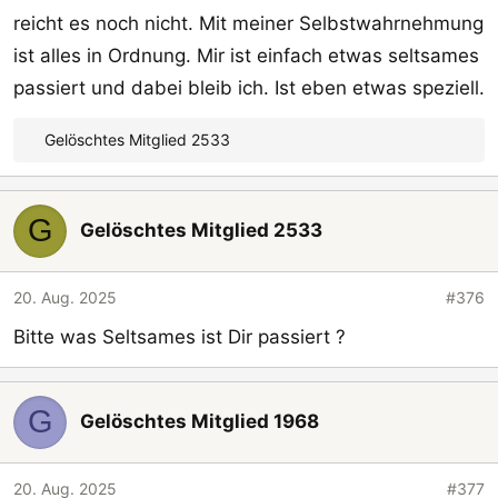
reicht es noch nicht. Mit meiner Selbstwahrnehmung
ist alles in Ordnung. Mir ist einfach etwas seltsames
passiert und dabei bleib ich. Ist eben etwas speziell.
Gelöschtes Mitglied 2533
R
e
a
G
k
Gelöschtes Mitglied 2533
t
i
o
20. Aug. 2025
#376
n
Bitte was Seltsames ist Dir passiert ?
e
n
:
G
Gelöschtes Mitglied 1968
20. Aug. 2025
#377