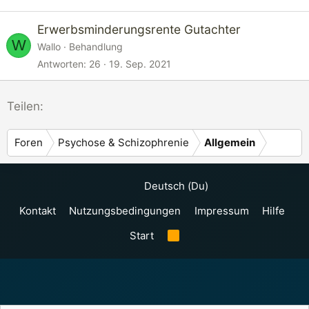
Erwerbsminderungsrente Gutachter
W
Wallo
Behandlung
Antworten
26
19. Sep. 2021
Teilen:
Foren
Psychose & Schizophrenie
Allgemein
Deutsch (Du)
Kontakt
Nutzungsbedingungen
Impressum
Hilfe
Start
R
S
S