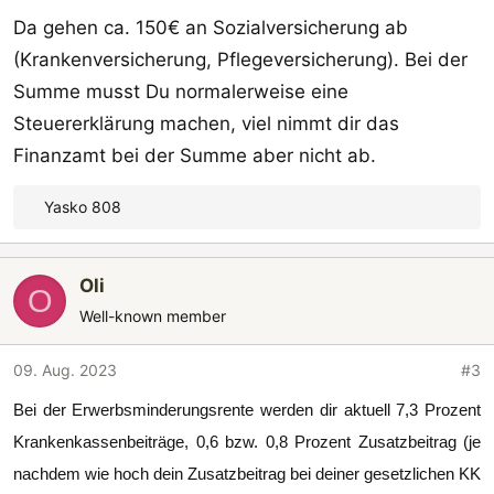
Da gehen ca. 150€ an Sozialversicherung ab
(Krankenversicherung, Pflegeversicherung). Bei der
Summe musst Du normalerweise eine
Steuererklärung machen, viel nimmt dir das
Finanzamt bei der Summe aber nicht ab.
Yasko 808
R
e
a
Oli
k
O
t
Well-known member
i
o
09. Aug. 2023
#3
n
Bei der Erwerbsminderungsrente werden dir aktuell 7,3 Prozent
e
n
Krankenkassenbeiträge, 0,6 bzw. 0,8 Prozent Zusatzbeitrag (je
:
nachdem wie hoch dein Zusatzbeitrag bei deiner gesetzlichen KK