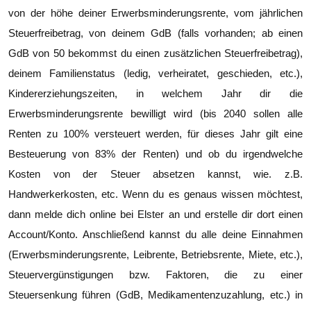
von der höhe deiner Erwerbsminderungsrente, vom jährlichen
Erwerbsminderungsrente einplanen. Bei deiner Rente
Steuerfreibetrag, von deinem GdB (falls vorhanden; ab einen
fallen dementsprechend ca. 161€ an Sozialabgaben an.
GdB von 50 bekommst du einen zusätzlichen Steuerfreibetrag),
deinem Familienstatus (ledig, verheiratet, geschieden, etc.),
Kindererziehungszeiten, in welchem Jahr dir die
Erwerbsminderungsrente bewilligt wird (bis 2040 sollen alle
Renten zu 100% versteuert werden, für dieses Jahr gilt eine
Besteuerung von 83% der Renten) und ob du irgendwelche
Kosten von der Steuer absetzen kannst, wie. z.B.
Handwerkerkosten, etc. Wenn du es genaus wissen möchtest,
dann melde dich online bei Elster an und erstelle dir dort einen
Account/Konto. Anschließend kannst du alle deine Einnahmen
(Erwerbsminderungsrente, Leibrente, Betriebsrente, Miete, etc.),
Steuervergünstigungen bzw. Faktoren, die zu einer
Steuersenkung führen (GdB, Medikamentenzuzahlung, etc.) in