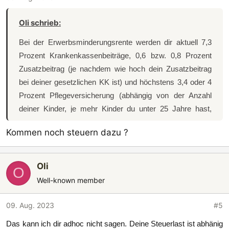
Oli schrieb:
Bei der Erwerbsminderungsrente werden dir aktuell 7,3
Prozent Krankenkassenbeiträge, 0,6 bzw. 0,8 Prozent
Zusatzbeitrag (je nachdem wie hoch dein Zusatzbeitrag
bei deiner gesetzlichen KK ist) und höchstens 3,4 oder 4
Prozent Pflegeversicherung (abhängig von der Anzahl
deiner Kinder, je mehr Kinder du unter 25 Jahre hast,
desto weniger ist dein prozentualer Beitrag) von deiner
Kommen noch steuern dazu ?
Erwerbsminderungsrente abgezogen. Es werden dir
sozusagen die Hälfte deiner gesamten
Krankenkassenbeiträge, sprich die Hälfte des
Oli
O
gesetzlichen Krankenkassenbeitrags zzgl. die Hälfte des
Well-known member
Zusatzbeitrags, und der komplette Beitrag für die
Pflegeversicherung von deiner Rente abgezogen. Du
09. Aug. 2023
#5
kannst demzufolge rund 12% Prozent an
Das kann ich dir adhoc nicht sagen. Deine Steuerlast ist abhänig
sozialversicherungspflichtiger Abgaben von der