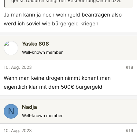
gehst. Dadurch steigt der Besteuerungsanteil bzw.
liegt er für das Jahr 2023 bei 83%. Demzufolge
Ja man kann ja noch wohngeld beantragen also
musst du Steuern abführen, wie hier in diesem
werd ich soviel wie bürgergeld kriegen
Artikel beschrieben ist:
https://www.finanztip.de/rentenbesteuerung/rente-
versteuern/
.
Yasko 808
Ab einem jährlichen Renteneinkommen von 15.412€
Well-known member
für das Jahr 2023 müssen Rentner eine
Steuererklärung abgeben. Du wirst sicherlich eine
10. Aug. 2023
#18
monatliche Rente samt allen Abzügen
Wenn man keine drogen nimmt kommt man
(Sozialabgaben und Steuern) von über 1000€ Netto
eigentlich klar mit dem 500€ bürgergeld
erhalten. In meiner Region kommt man damit über
die Runden, weil die Mieten sehr preiswert sind.
Nadja
N
Well-known member
10. Aug. 2023
#19