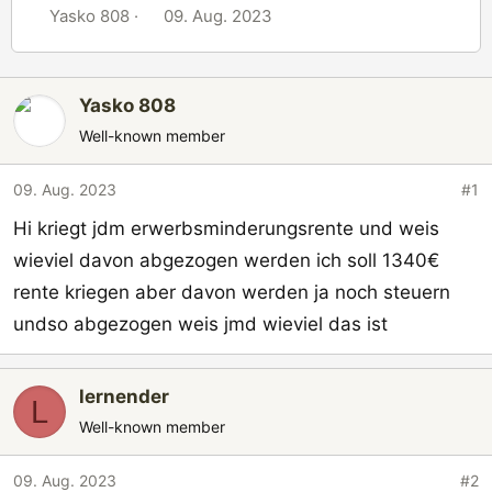
E
E
Yasko 808
09. Aug. 2023
r
r
s
s
t
t
Yasko 808
e
e
Well-known member
l
l
l
l
09. Aug. 2023
#1
e
t
r
a
Hi kriegt jdm erwerbsminderungsrente und weis
m
wieviel davon abgezogen werden ich soll 1340€
rente kriegen aber davon werden ja noch steuern
undso abgezogen weis jmd wieviel das ist
lernender
L
Well-known member
09. Aug. 2023
#2