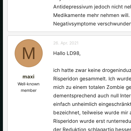
Antidepressivum jedoch nicht ne
Medikamente mehr nehmen will. H
Negativsymptome verschwunden s
26. Apr. 2021
M
Hallo LD98,
ich hatte zwar keine drogeninduz
maxi
Risperidon gesammelt. Ich wurde
Well-known
mich zu einem totalen Zombie gem
member
dementsprechend auch null Inter
einfach unheimlich eingeschränk
bezeichnet, teilweise wurde mir
Risperidon wurde erst runterred
der Reduktion schlagartig besser