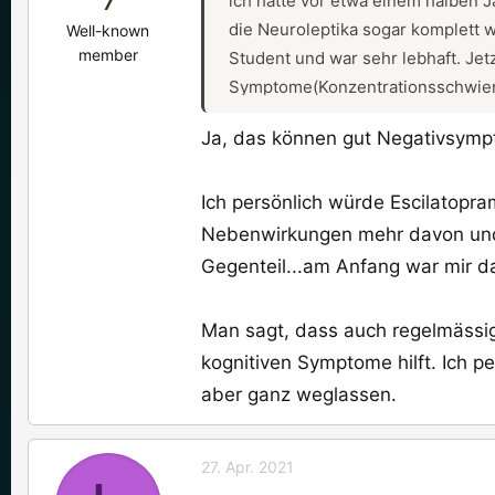
ich hatte vor etwa einem halben 
7
die Neuroleptika sogar komplett w
Well-known
member
Student und war sehr lebhaft. Jet
Symptome(Konzentrationsschwieri
Was mich jedoch besonders stört 
Ja, das können gut Negativsympto
muss und vor allen Dingen fällt e
ich am liebsten ständig alleine 
Ich persönlich würde Escilatopr
wogegen er mir Escitalopram versc
Gewicht zugelegt habe und eigent
Nebenwirkungen mehr davon und 
gedauert hat bis diese Negativsy
Gegenteil...am Anfang war mir da
Man sagt, dass auch regelmässi
kognitiven Symptome hilft. Ich p
aber ganz weglassen.
27. Apr. 2021