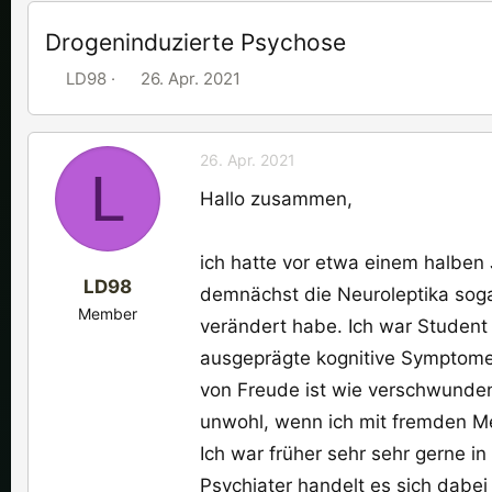
Drogeninduzierte Psychose
E
E
LD98
26. Apr. 2021
r
r
s
s
t
t
26. Apr. 2021
L
e
e
Hallo zusammen,
l
l
l
l
e
t
ich hatte vor etwa einem halben
LD98
r
a
demnächst die Neuroleptika soga
Member
m
verändert habe. Ich war Student 
ausgeprägte kognitive Symptome
von Freude ist wie verschwunden.
unwohl, wenn ich mit fremden Me
Ich war früher sehr sehr gerne in
Psychiater handelt es sich dabe