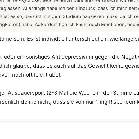
Jahr eine Psychose, welche durch Cannabis verursacht wurde. 
eglassen. Allerdings habe ich den Eindruck, dass ich mich seit
zt ist es so, dass ich mit dem Studium pausieren muss, da ich re
gkeiten) habe. Außerdem hab ich kaum noch Emotionen, beson
ist, dass mein sozial Leben wie ausgewechselt ist. Ich fühl m
me sein. Es ist individuell unterschiedlich, wie lange s
s mir sehr schwer an längeren Gesprächen teilzunehmen. Ich war 
sein und mit niemanden reden. Laut meinem Psychiater handelt 
am oder ein sonstiges Antidepressivum gegen die Negat
hrieben hat. Ich will das Antidepressivum jedoch nicht nehmen
lich keine Medikamente mehr nehmen will. Hatte jemand ähnli
ich glaube, dass es auch auf das Gewicht keine gewic
mptome verschwunden sind bzw. wann man wieder der alte ist 
von noch oft leicht übel.
ger Ausdauersport (2-3 Mal die Woche in der Summe ca
ersönlich denke nicht, dass sie von nur 1 mg Risperidon