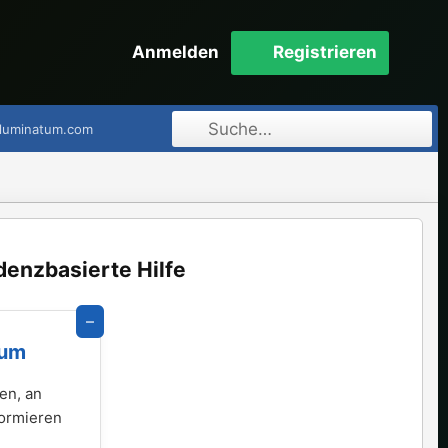
Anmelden
Registrieren
lluminatum.com
denzbasierte Hilfe
–
rum
en, an
formieren