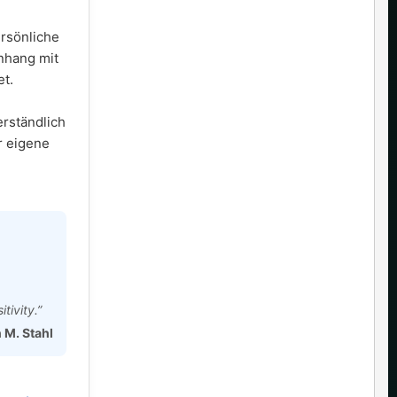
ersönliche
nhang mit
t.
erständlich
r eigene
tivity.”
n M. Stahl