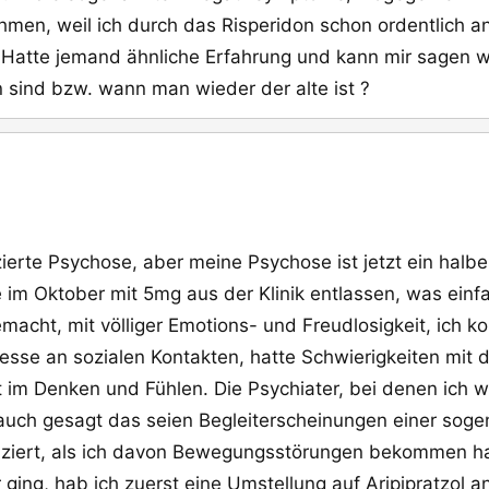
hmen, weil ich durch das Risperidon schon ordentlich a
atte jemand ähnliche Erfahrung und kann mir sagen wi
ind bzw. wann man wieder der alte ist ?
ierte Psychose, aber meine Psychose ist jetzt ein halbes
 im Oktober mit 5mg aus der Klinik entlassen, was ein
acht, mit völliger Emotions- und Freudlosigkeit, ich k
esse an sozialen Kontakten, hatte Schwierigkeiten mit
t im Denken und Fühlen. Die Psychiater, bei denen ich
 auch gesagt das seien Begleiterscheinungen einer so
uziert, als ich davon Bewegungsstörungen bekommen ha
 ging, hab ich zuerst eine Umstellung auf Aripipratzol a