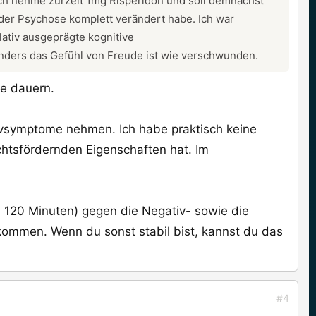
Ich nehme zurzeit 1mg Risperidon und soll demnächst
 der Psychose komplett verändert habe. Ich war
lativ ausgeprägte kognitive
ders das Gefühl von Freude ist wie verschwunden.
ich sehr unwohl, wenn ich mit fremden Menschen reden
ie dauern.
früher sehr sehr gerne in Gesellschaft und jetzt will
es sich dabei um die sogenannten Negativsymptome,
ivsymptome nehmen. Ich habe praktisch keine
, weil ich durch das Risperidon schon ordentlich an
che Erfahrung und kann mir sagen wie lange es
htsfördernden Eigenschaften hat. Im
?
 120 Minuten) gegen die Negativ- sowie die
 kommen. Wenn du sonst stabil bist, kannst du das
#4