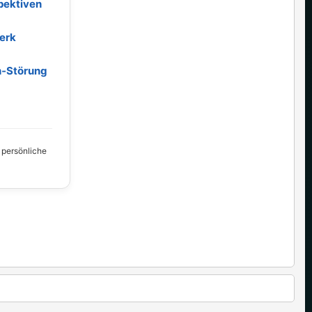
pektiven
erk
h‑Störung
, persönliche