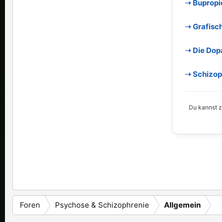
➝ Bupropi
➝ Grafisc
➝ Die Dop
➝ Schizoph
Du kannst zu
Foren
Psychose & Schizophrenie
Allgemein