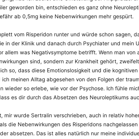
iler geworden bin, entschieden es ganz ohne Neurolept
gefähr ab 0,5mg keine Nebenwirkungen mehr gespürt.
omplett vom Risperidon runter und würde schon sagen, da
ie in der Klinik und danach durch Psychiater und mein 
 vor allem was Negativsymptome betrifft. Wenn man von
nwirkungen sind, sondern zur Krankheit gehört, zweifel
lich so, dass diese Emotionslosigkeit und die kognitiv
 ich meinen Alltag abgesehen von den Folgen der trau
un wieder so erlebe, wie vor der Psychose. Ich fühle m
 dass es dir durch das Absetzen des Neuroleptikums au
mir wurde Sertralin verschrieben, auch in relativ hohe
 als die Nebenwirkungen des Risperidons nachgelassen
er absetzen. Das ist alles natürlich nur meine individue