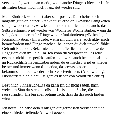
verständlich, wenn man merkt, wie manche Dinge schlechter laufen
als früher bezw. noch nicht ganz gut wieder sind.
Mein Eindruck von dir ist aber sehr positiv: Du scheinst dich
langsam gut von deiner Krankheit zu erholen. Gewisse Fähigkeiten
sind ja wieder da bezw, wieder am kommen. Ich denke auch, das
Selbstvertrauen wird wieder von Woche zu Woche stärker, wenn du
sieht, dass immer mehr Dinge wieder funktionieren (zB. bezüglich
Kommunikation.) Ich würde, wenn ich dich wäre, auch aktiv mich
herausfordern und Dinge machen, bei denen du dich unwohl fühlst.
Geh mit Freunden/Bekannten raus...treffe dich mit neuen Leuten.
Engagiere dich im Studium. Ich kann dir versprechen...es wird
erstmals nicht alles perfekt laufen... du wirst auch bestimmt ab und
an Rückschläge haben....aber indem du es machst, wird es wieder
besser und immer wenn du merkst, das etwas besser klappt,
bekommst du auch wieder mehr Selbstvertrauen. (Aber wichtig:
Überfordere dich nicht. Steigere es lieber von Schritt zu Schritt)
Bezüglich Sinnessuche...ja da kann ich dir nicht sagen, nach
welchem Sinn du streben sollst... das ist deine Sache, dies
rauszufinden. Ich bin aber optimistisch, dass du das auch finden
wirst.
Ich hoffe, ich habe dein Anliegen einigermassen verstanden und
eine zufriedenstellende Antwort gegeben.