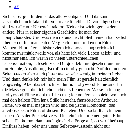
#7
Sich selbst geil finden ist das allerwichtigste. Und da kann
tatsächlich auch fake it till you make it helfen. Davon abgesehen
sind wir alle nur Nebencharaktere. Keiner ist wichtiger als der
andere. Nur in seiner eigenen Geschichte ist man der
Hauptcharakter. Und was man daraus macht bleibt einem halt selbst
überlassen. Ich mache den Vergleich immer mit einem Film.
Meinem Film. Der ist bisher ziemlich abwechslungsreich - ich
komme mir mittlerweile vor, als hätte ich viele Leben gelebt, und
nicht nur eins. Ich war in so vielen unterschiedlichen
Lebenssituation, hab sehr viele Dinge erlebt und gesehen und nicht
nur Schule, Ausbildung, Beruf to eternity gemacht. Auf der anderen
Seite passiert aber auch phasenweise sehr wenig in meinem Leben.
Und dann denke ich mir halt, mein Film ist gerade halt ziemlich
langweilig. Aber das ist nicht schlimm. Hollywood-Filme sind für
die Masse gut, aber ich lebe nicht das Leben der Masse. Ich mag
Hollywood Filme nicht mal. Ich mag kleine Fernsehspiele, wo auch
mal den halben Film lang Stille herrscht, französische Arthouse
Filme, wo es mal magisch wird und belgische Komödien, das
allerböseste an Film auf diesem Planeten. Und so läuft auch mein
Leben. Aus der Perspektive will ich einfach nur einen guten Film
sehen. Da kommt dann auch gleich die Frage auf, ob wir überhaupt
Einfluss haben, oder uns unser Selbstbewusstsein nicht nur