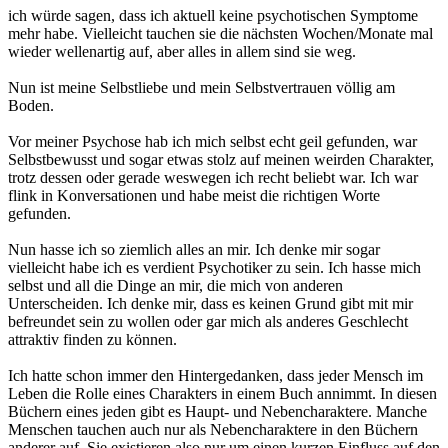
ich würde sagen, dass ich aktuell keine psychotischen Symptome
mehr habe. Vielleicht tauchen sie die nächsten Wochen/Monate mal
wieder wellenartig auf, aber alles in allem sind sie weg.
Nun ist meine Selbstliebe und mein Selbstvertrauen völlig am
Boden.
Vor meiner Psychose hab ich mich selbst echt geil gefunden, war
Selbstbewusst und sogar etwas stolz auf meinen weirden Charakter,
trotz dessen oder gerade weswegen ich recht beliebt war. Ich war
flink in Konversationen und habe meist die richtigen Worte
gefunden.
Nun hasse ich so ziemlich alles an mir. Ich denke mir sogar
vielleicht habe ich es verdient Psychotiker zu sein. Ich hasse mich
selbst und all die Dinge an mir, die mich von anderen
Unterscheiden. Ich denke mir, dass es keinen Grund gibt mit mir
befreundet sein zu wollen oder gar mich als anderes Geschlecht
attraktiv finden zu können.
Ich hatte schon immer den Hintergedanken, dass jeder Mensch im
Leben die Rolle eines Charakters in einem Buch annimmt. In diesen
Büchern eines jeden gibt es Haupt- und Nebencharaktere. Manche
Menschen tauchen auch nur als Nebencharaktere in den Büchern
anderer auf. Sie existieren also nur um einen kurzen Einfluss auf den