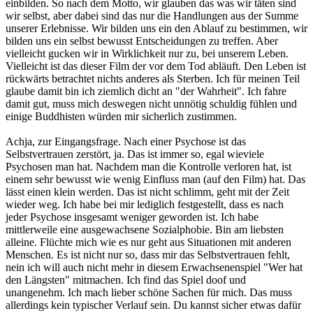
einbilden. So nach dem Motto, wir glauben das was wir täten sind
wir selbst, aber dabei sind das nur die Handlungen aus der Summe
unserer Erlebnisse. Wir bilden uns ein den Ablauf zu bestimmen, wir
bilden uns ein selbst bewusst Entscheidungen zu treffen. Aber
vielleicht gucken wir in Wirklichkeit nur zu, bei unserem Leben.
Vielleicht ist das dieser Film der vor dem Tod abläuft. Den Leben ist
rückwärts betrachtet nichts anderes als Sterben. Ich für meinen Teil
glaube damit bin ich ziemlich dicht an "der Wahrheit". Ich fahre
damit gut, muss mich deswegen nicht unnötig schuldig fühlen und
einige Buddhisten würden mir sicherlich zustimmen.
Achja, zur Eingangsfrage. Nach einer Psychose ist das
Selbstvertrauen zerstört, ja. Das ist immer so, egal wieviele
Psychosen man hat. Nachdem man die Kontrolle verloren hat, ist
einem sehr bewusst wie wenig Einfluss man (auf den Film) hat. Das
lässt einen klein werden. Das ist nicht schlimm, geht mit der Zeit
wieder weg. Ich habe bei mir lediglich festgestellt, dass es nach
jeder Psychose insgesamt weniger geworden ist. Ich habe
mittlerweile eine ausgewachsene Sozialphobie. Bin am liebsten
alleine. Flüchte mich wie es nur geht aus Situationen mit anderen
Menschen. Es ist nicht nur so, dass mir das Selbstvertrauen fehlt,
nein ich will auch nicht mehr in diesem Erwachsenenspiel "Wer hat
den Längsten" mitmachen. Ich find das Spiel doof und
unangenehm. Ich mach lieber schöne Sachen für mich. Das muss
allerdings kein typischer Verlauf sein. Du kannst sicher etwas dafür