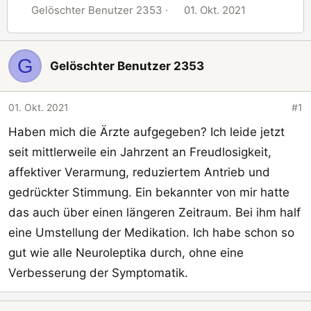
E
E
Gelöschter Benutzer 2353
01. Okt. 2021
r
r
s
s
t
t
G
Gelöschter Benutzer 2353
e
e
l
l
01. Okt. 2021
#1
l
l
e
t
Haben mich die Ärzte aufgegeben? Ich leide jetzt
r
a
seit mittlerweile ein Jahrzent an Freudlosigkeit,
m
affektiver Verarmung, reduziertem Antrieb und
gedrückter Stimmung. Ein bekannter von mir hatte
das auch über einen längeren Zeitraum. Bei ihm half
eine Umstellung der Medikation. Ich habe schon so
gut wie alle Neuroleptika durch, ohne eine
Verbesserung der Symptomatik.