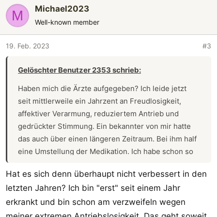
Michael2023
M
Well-known member
19. Feb. 2023
#3
Gelöschter Benutzer 2353 schrieb:
Haben mich die Ärzte aufgegeben? Ich leide jetzt
seit mittlerweile ein Jahrzent an Freudlosigkeit,
affektiver Verarmung, reduziertem Antrieb und
gedrückter Stimmung. Ein bekannter von mir hatte
das auch über einen längeren Zeitraum. Bei ihm half
eine Umstellung der Medikation. Ich habe schon so
gut wie alle Neuroleptika durch, ohne eine
Hat es sich denn überhaupt nicht verbessert in den
Verbesserung der Symptomatik.
letzten Jahren? Ich bin "erst" seit einem Jahr
erkrankt und bin schon am verzweifeln wegen
meiner extremen Antriebslosigkeit. Das geht soweit,