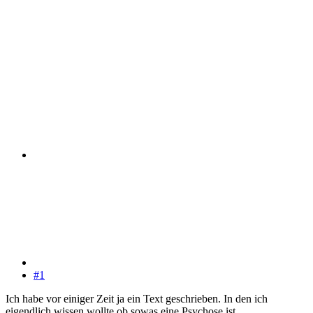
#1
Ich habe vor einiger Zeit ja ein Text geschrieben. In den ich
eigendlich wissen wollte ob sowas eine Psychose ist.