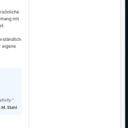
ersönliche
nhang mit
t.
erständlich
r eigene
tivity.”
n M. Stahl