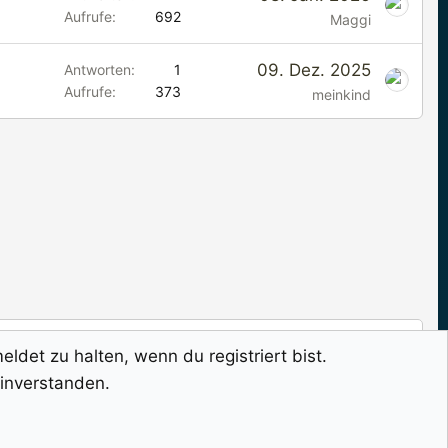
l
Aufrufe
692
Maggi
e
n
09. Dez. 2025
Antworten
1
Aufrufe
373
meinkind
det zu halten, wenn du registriert bist.
einverstanden.
Nutzungsbedingungen
Impressum
Hilfe
Start
R
S