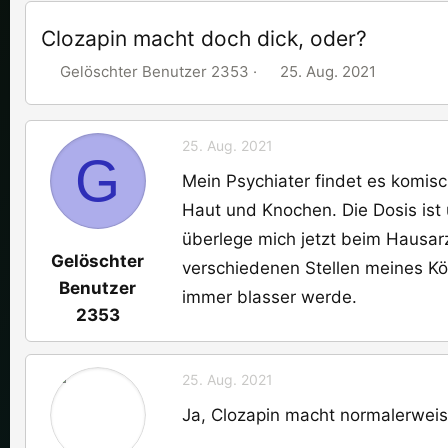
Clozapin macht doch dick, oder?
E
E
Gelöschter Benutzer 2353
25. Aug. 2021
r
r
s
s
t
t
25. Aug. 2021
G
e
e
Mein Psychiater findet es komisch
l
l
Haut und Knochen. Die Dosis ist 
l
l
e
überlege mich jetzt beim Hausar
t
Gelöschter
r
a
verschiedenen Stellen meines Kör
m
Benutzer
immer blasser werde.
2353
25. Aug. 2021
Ja, Clozapin macht normalerweis