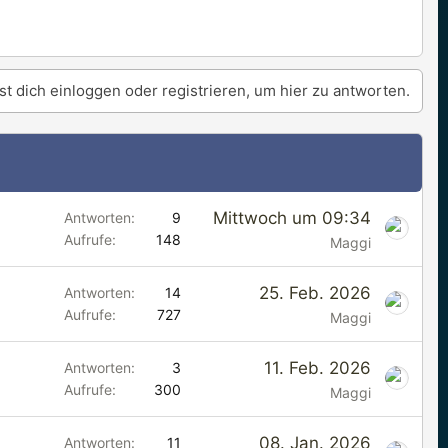
t dich einloggen oder registrieren, um hier zu antworten.
Mittwoch um 09:34
Antworten
9
Aufrufe
148
Maggi
E
25. Feb. 2026
Antworten
14
Aufrufe
727
m
Maggi
p
11. Feb. 2026
Antworten
3
f
Aufrufe
300
Maggi
o
h
08. Jan. 2026
Antworten
11