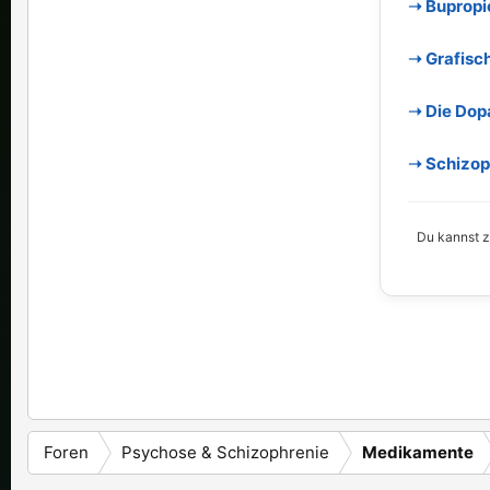
➝ Bupropi
➝ Grafisc
➝ Die Dop
➝ Schizoph
Du kannst zu
Foren
Psychose & Schizophrenie
Medikamente