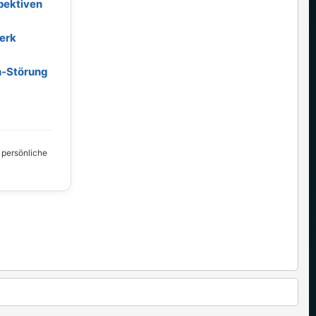
pektiven
erk
h‑Störung
, persönliche