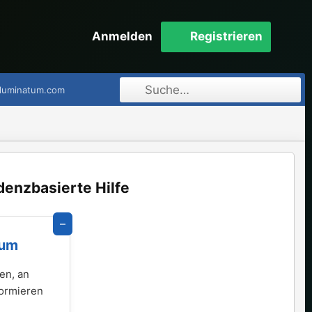
Anmelden
Registrieren
lluminatum.com
denzbasierte Hilfe
–
rum
en, an
formieren