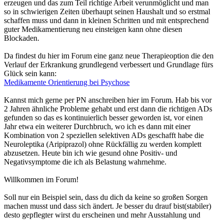
erzeugen und das zum Teil richtige Arbeit verunmöglicht und man
so in schwierigen Zeiten überhaupt seinen Haushalt und so erstmal
schaffen muss und dann in kleinen Schritten und mit entsprechend
guter Medikamentierung neu einsteigen kann ohne diesen
Blockaden.
Da findest du hier im Forum eine ganz neue Therapieoption die den
Verlauf der Erkrankung grundlegend verbessert und Grundlage fürs
Glück sein kann:
Medikamente Orientierung bei Psychose
Kannst mich gerne per PN anschreiben hier im Forum. Hab bis vor
2 Jahren ähnliche Probleme gehabt und erst dann die richtigen ADs
gefunden so das es kontinuierlich besser geworden ist, vor einen
Jahr etwa ein weiterer Durchbruch, wo ich es dann mit einer
Kombination von 2 speziellen selektiven ADs geschafft habe die
Neuroleptika (Aripiprazol) ohne Rückfällig zu werden komplett
abzusetzen. Heute bin ich wie gesund ohne Positiv- und
Negativsymptome die ich als Belastung wahrnehme.
Willkommen im Forum!
Soll nur ein Beispiel sein, dass du dich da keine so großen Sorgen
machen musst und dass sich ändert. Je besser du drauf bist(stabiler)
desto gepflegter wirst du erscheinen und mehr Ausstahlung und