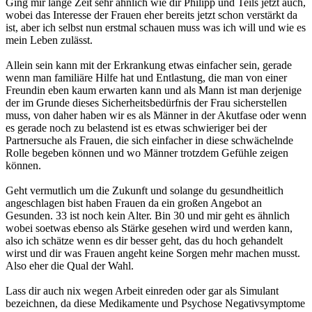
Ging mir lange Zeit sehr ähnlich wie dir Philipp und Teils jetzt auch,
wobei das Interesse der Frauen eher bereits jetzt schon verstärkt da
ist, aber ich selbst nun erstmal schauen muss was ich will und wie es
mein Leben zulässt.
Allein sein kann mit der Erkrankung etwas einfacher sein, gerade
wenn man familiäre Hilfe hat und Entlastung, die man von einer
Freundin eben kaum erwarten kann und als Mann ist man derjenige
der im Grunde dieses Sicherheitsbedürfnis der Frau sicherstellen
muss, von daher haben wir es als Männer in der Akutfase oder wenn
es gerade noch zu belastend ist es etwas schwieriger bei der
Partnersuche als Frauen, die sich einfacher in diese schwächelnde
Rolle begeben können und wo Männer trotzdem Gefühle zeigen
können.
Geht vermutlich um die Zukunft und solange du gesundheitlich
angeschlagen bist haben Frauen da ein großen Angebot an
Gesunden. 33 ist noch kein Alter. Bin 30 und mir geht es ähnlich
wobei soetwas ebenso als Stärke gesehen wird und werden kann,
also ich schätze wenn es dir besser geht, das du hoch gehandelt
wirst und dir was Frauen angeht keine Sorgen mehr machen musst.
Also eher die Qual der Wahl.
Lass dir auch nix wegen Arbeit einreden oder gar als Simulant
bezeichnen, da diese Medikamente und Psychose Negativsymptome