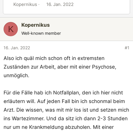
E
E
Kopernikus
16. Jan. 2022
r
r
s
s
Kopernikus
t
t
K
e
e
Well-known member
l
l
l
l
16. Jan. 2022
#1
e
t
Also ich quäl mich schon oft in extremsten
r
a
Zuständen zur Arbeit, aber mit einer Psychose,
m
unmöglich.
Für die Fälle hab ich Notfallplan, den ich hier nicht
erläutern will. Auf jeden Fall bin ich schonmal beim
Arzt. Die wissen, was mit mir los ist und setzen mich
ins Wartezimmer. Und da sitz ich dann 2-3 Stunden
nur um ne Krankmeldung abzuholen. Mit einer