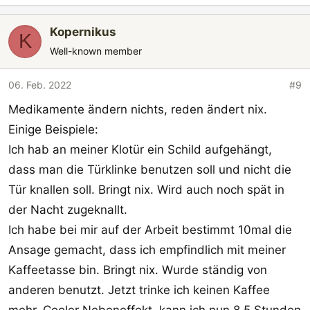
e
a
Kopernikus
k
K
t
Well-known member
i
o
06. Feb. 2022
#9
n
Medikamente ändern nichts, reden ändert nix.
e
n
Einige Beispiele:
:
Ich hab an meiner Klotür ein Schild aufgehängt,
dass man die Türklinke benutzen soll und nicht die
Tür knallen soll. Bringt nix. Wird auch noch spät in
der Nacht zugeknallt.
Ich habe bei mir auf der Arbeit bestimmt 10mal die
Ansage gemacht, dass ich empfindlich mit meiner
Kaffeetasse bin. Bringt nix. Wurde ständig von
anderen benutzt. Jetzt trinke ich keinen Kaffee
mehr. Cooler Nebeneffekt, kann ich nun 8,5 Stunden