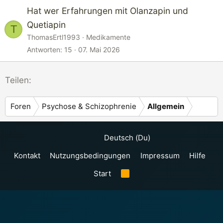
Hat wer Erfahrungen mit Olanzapin und
Quetiapin
T
ThomasErtl1993
Medikamente
Antworten
15
07. Mai 2026
Teilen:
Foren
Psychose & Schizophrenie
Allgemein
Deutsch (Du)
Kontakt
Nutzungsbedingungen
Impressum
Hilfe
Start
R
S
S