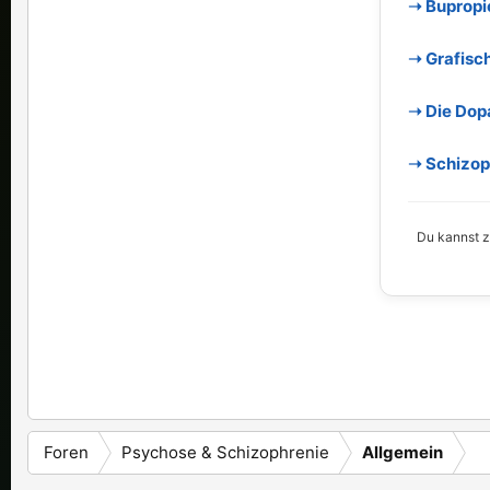
➝ Bupropi
➝ Grafisc
➝ Die Dop
➝ Schizoph
Du kannst zu
Foren
Psychose & Schizophrenie
Allgemein