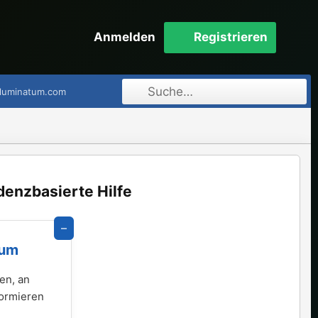
Anmelden
Registrieren
lluminatum.com
denzbasierte Hilfe
–
rum
en, an
formieren