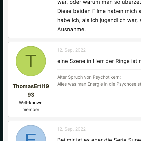
war, oder warum man so überzeu
Diese beiden Filme haben mich a
habe ich, als ich jugendlich war,
Ausnahme.
12. Sep. 2022
T
eine Szene in Herr der Ringe ist 
Alter Spruch von Psychotikern:
Alles was man Energie in die Psychose 
ThomasErtl19
93
Well-known
member
12. Sep. 2022
E
Bei mir ist es eher die Serie Sup