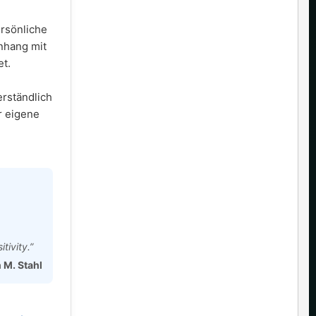
ersönliche
nhang mit
t.
erständlich
r eigene
tivity.”
n M. Stahl