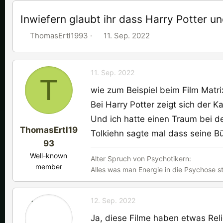
Inwiefern glaubt ihr dass Harry Potter un
E
E
ThomasErtl1993
11. Sep. 2022
r
r
s
s
t
t
11. Sep. 2022
T
e
e
wie zum Beispiel beim Film Matri
l
l
Bei Harry Potter zeigt sich der 
l
l
e
Und ich hatte einen Traum bei dem
t
ThomasErtl19
r
a
Tolkiehn sagte mal dass seine B
m
93
Well-known
Alter Spruch von Psychotikern:
member
Alles was man Energie in die Psychose 
12. Sep. 2022
Ja, diese Filme haben etwas Reli