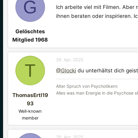
G
Ich arbeite viel mit Filmen. Abe
ihnen beraten oder inspirieren. 
Gelöschtes
Mitglied 1968
29. Apr. 2025
T
@Glocki
du unterhältst dich geis
Alter Spruch von Psychotikern:
Alles was man Energie in die Psychose 
ThomasErtl19
93
Well-known
member
29. Apr. 2025