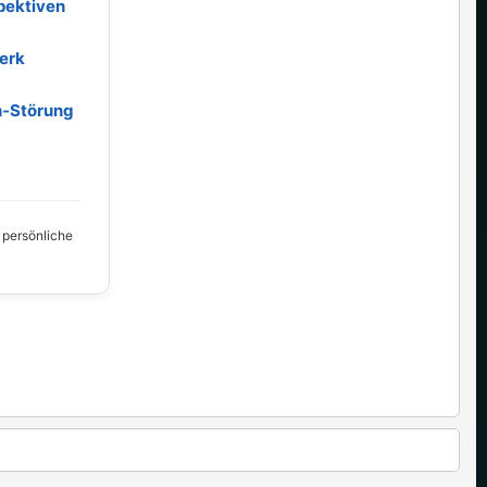
pektiven
erk
h‑Störung
, persönliche