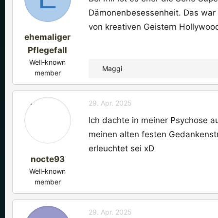
Dämonenbesessenheit. Das war sch
von kreativen Geistern Hollywoods
ehemaliger
Pflegefall
Well-known
Maggi
member
R
e
a
29. Apr. 2025
k
t
Ich dachte in meiner Psychose au
i
meinen alten festen Gedankenstr
o
erleuchtet sei xD
n
nocte93
e
n
Well-known
:
member
29. Apr. 2025