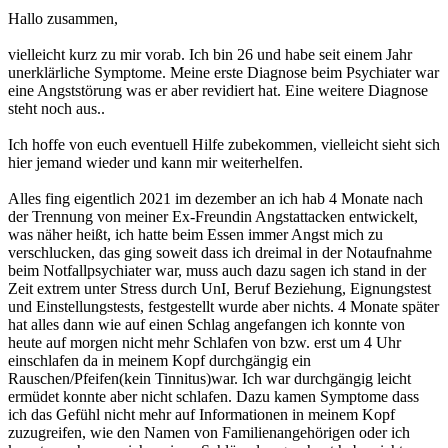
Hallo zusammen,
vielleicht kurz zu mir vorab. Ich bin 26 und habe seit einem Jahr
unerklärliche Symptome. Meine erste Diagnose beim Psychiater war
eine Angststörung was er aber revidiert hat. Eine weitere Diagnose
steht noch aus..
Ich hoffe von euch eventuell Hilfe zubekommen, vielleicht sieht sich
hier jemand wieder und kann mir weiterhelfen.
Alles fing eigentlich 2021 im dezember an ich hab 4 Monate nach
der Trennung von meiner Ex-Freundin Angstattacken entwickelt,
was näher heißt, ich hatte beim Essen immer Angst mich zu
verschlucken, das ging soweit dass ich dreimal in der Notaufnahme
beim Notfallpsychiater war, muss auch dazu sagen ich stand in der
Zeit extrem unter Stress durch UnI, Beruf Beziehung, Eignungstest
und Einstellungstests, festgestellt wurde aber nichts. 4 Monate später
hat alles dann wie auf einen Schlag angefangen ich konnte von
heute auf morgen nicht mehr Schlafen von bzw. erst um 4 Uhr
einschlafen da in meinem Kopf durchgängig ein
Rauschen/Pfeifen(kein Tinnitus)war. Ich war durchgängig leicht
ermüdet konnte aber nicht schlafen. Dazu kamen Symptome dass
ich das Gefühl nicht mehr auf Informationen in meinem Kopf
zuzugreifen, wie den Namen von Familienangehörigen oder ich