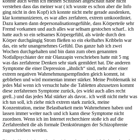
konnte auch wenn ich meinen Schlüssel angeschaut habe nicht
verstehen dass das meiner war ( ich wusste es schon aber die Info
ging nicht in den Kopf) ich konnte nicht mehr gerade ausdenken,
klar kommunizieren, es war alles zerfahren, extrem umkoordiniet.
Dazu kamen dann depersonalisationsgefühle, dass Körperteile sehr
Fremd vorkamen und auch alles war seltsam gestochen scharf.. ich
hatte auch so ein seltsames Körpergefühl, als würde durch den
Körper durchgängig Strom fließen so ein ekelhaftes Kribbeln war
das, ein sehr unangenehmes Gefühl. Das ganze hab ich zwei
Wochen durchgehalten und bin dann zum oben genannten
Notfallpsychiater der mir Olanzapin verschrieben hatte mit 5 mg
was das zerfahrene Denken sehr stark gemildert hat. Die anderen
Symptome die einer Depression „ähnlich“ sind, mehr aber einer
extrem negativen Wahrnehmungsempfinden gleich kommt, ist
geblieben und wird momentan immer stärker. Meine Problematik ist
jedes Mal wenn ich versucht habe die Tabletten abzusetzen kommt
diese zerfahrenen Symptome zurück, (es wirkt auch alles recht
grell..) und das jedes Mal stärker als davor.. ich weiß nicht mehr was
ich tun soll, ich ziehe mich extrem stark zurück, meine
Konzentration, meine Belastbarkeit mein Wahrnehmen haben und
lassen immer weiter nach und ich kann diese Symptome nicht
zuordnen. Wenn ich im Internet recherchiere stoße ich auf die
Zerfahrenheit die als formale Denkstörungen der Schizophrenie
zugeschrieben werden.