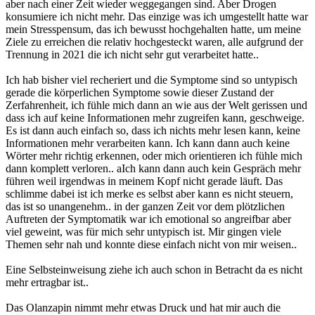
aber nach einer Zeit wieder weggegangen sind. Aber Drogen
konsumiere ich nicht mehr. Das einzige was ich umgestellt hatte war
mein Stresspensum, das ich bewusst hochgehalten hatte, um meine
Ziele zu erreichen die relativ hochgesteckt waren, alle aufgrund der
Trennung in 2021 die ich nicht sehr gut verarbeitet hatte..
Ich hab bisher viel recheriert und die Symptome sind so untypisch
gerade die körperlichen Symptome sowie dieser Zustand der
Zerfahrenheit, ich fühle mich dann an wie aus der Welt gerissen und
dass ich auf keine Informationen mehr zugreifen kann, geschweige.
Es ist dann auch einfach so, dass ich nichts mehr lesen kann, keine
Informationen mehr verarbeiten kann. Ich kann dann auch keine
Wörter mehr richtig erkennen, oder mich orientieren ich fühle mich
dann komplett verloren.. aIch kann dann auch kein Gespräch mehr
führen weil irgendwas in meinem Kopf nicht gerade läuft. Das
schlimme dabei ist ich merke es selbst aber kann es nicht steuern,
das ist so unangenehm.. in der ganzen Zeit vor dem plötzlichen
Auftreten der Symptomatik war ich emotional so angreifbar aber
viel geweint, was für mich sehr untypisch ist. Mir gingen viele
Themen sehr nah und konnte diese einfach nicht von mir weisen..
Eine Selbsteinweisung ziehe ich auch schon in Betracht da es nicht
mehr ertragbar ist..
Das Olanzapin nimmt mehr etwas Druck und hat mir auch die