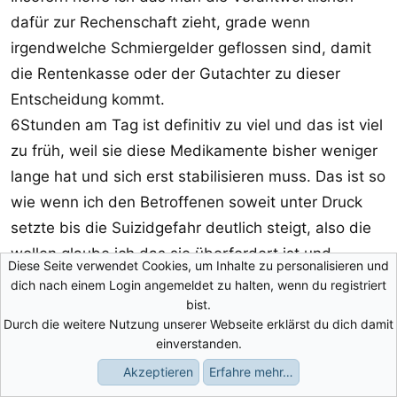
dafür zur Rechenschaft zieht, grade wenn
irgendwelche Schmiergelder geflossen sind, damit
die Rentenkasse oder der Gutachter zu dieser
Entscheidung kommt.
6Stunden am Tag ist definitiv zu viel und das ist viel
zu früh, weil sie diese Medikamente bisher weniger
lange hat und sich erst stabilisieren muss. Das ist so
wie wenn ich den Betroffenen soweit unter Druck
setzte bis die Suizidgefahr deutlich steigt, also die
wollen glaube ich das sie überfordert ist und
Diese Seite verwendet Cookies, um Inhalte zu personalisieren und
zerbricht. Also sehr gefährlich. Normal ein Fall für
dich nach einem Login angemeldet zu halten, wenn du registriert
die Polizei und oder den Nachrichtendiensten und
bist.
Durch die weitere Nutzung unserer Webseite erklärst du dich damit
keiner wo man ihr zumuten kann vor Gericht zu
einverstanden.
klagen was bei einer Betroffenen eher einen Irrsinn
Akzeptieren
Erfahre mehr…
darstellt, weil das Gericht dann nur rechts(radikal)
Foren
Aktuelles
Anmelden
Registrieren
Suche