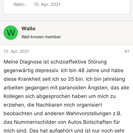
E
E
Wallo
15. Apr. 2021
r
r
s
s
t
t
Wallo
W
e
e
Well-known member
l
l
l
l
15. Apr. 2021
#1
e
t
r
a
Meine Diagnose ist schizoaffektive Störung
m
gegenwärtig depressiv. Ich bin 48 Jahre und habe
diese Krankheit seit ich so 35 bin. Ich bin jahrelang
arbeiten gegangen mit paranoiden Ängsten, das alle
Kollegen sich abgesprochen haben um mich zu
erziehen, die Nachbaren mich organisiert
beobachten und anderen Wahnvorstellungen z.B.
das Nummernschilder von Autos Botschaften für
mich sind. Das hat aufgehört und ist nur noch sehr