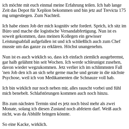
ich möchte mit euch einmal meine Erfahrung teilen. Ich hab lange
Zeit das Depot für Xeplion bekommen und bin jetz auf Trevicta 175
mg umgestiegen. Zum Nachteil.
Ich habe einen Job der mich kognitiv sehr fordert. Sprich, ich sitz im
Büro und mache die logistische Versandabfertigung. Nun ist es
soweit gekommen, dass meinen Kollegen ein gewisser
Leistungsabfall aufgefallen ist und ich schließlich auch zum Chef
musste um das ganze zu erklären. Höchst unangenehm.
Nun ist es auch wirklich so, dass ich einfach ziemlich ausgebremst,
gar halb gelähmt bin seit Wochen. Ich werde schleunigst zusehen,
davon wieder wegzukommen. Jetz verlier ich im schlimmsten Fall
'nen Job den ich an sich sehr gerne mache und gerate in die nächste
Psychose, weil ich von Medikamenten die Schnauze voll hab.
Ich bin wirklich nur noch neben mir, alles rauscht vorbei und fühl
mich benebelt. Schlafstörungen kommen auch noch hinzu.
Bis zum nächsten Termin sind es jetz noch bissl mehr als zwei
Monate, solang ich diesen Zustand noch abfeiern darf. Weiß auch
nicht, was da Abhilfe bringen könnte.
So eine Kacke, wirklich.