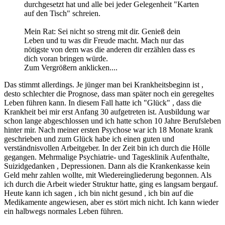
durchgesetzt hat und alle bei jeder Gelegenheit "Karten
auf den Tisch" schreien.
Mein Rat: Sei nicht so streng mit dir. Genieß dein
Leben und tu was dir Freude macht. Mach nur das
nötigste von dem was die anderen dir erzählen dass es
dich voran bringen würde.
Zum Vergrößern anklicken....
Das stimmt allerdings. Je jünger man bei Krankheitsbeginn ist ,
desto schlechter die Prognose, dass man später noch ein geregeltes
Leben führen kann. In diesem Fall hatte ich "Glück" , dass die
Krankheit bei mir erst Anfang 30 aufgetreten ist. Ausbildung war
schon lange abgeschlossen und ich hatte schon 10 Jahre Berufsleben
hinter mir. Nach meiner ersten Psychose war ich 18 Monate krank
geschrieben und zum Glück habe ich einen guten und
verständnisvollen Arbeitgeber. In der Zeit bin ich durch die Hölle
gegangen. Mehrmalige Psychiatrie- und Tagesklinik Aufenthalte,
Suizidgedanken , Depressionen. Dann als die Krankenkasse kein
Geld mehr zahlen wollte, mit Wiedereingliederung begonnen. Als
ich durch die Arbeit wieder Struktur hatte, ging es langsam bergauf.
Heute kann ich sagen , ich bin nicht gesund , ich bin auf die
Medikamente angewiesen, aber es stört mich nicht. Ich kann wieder
ein halbwegs normales Leben führen.