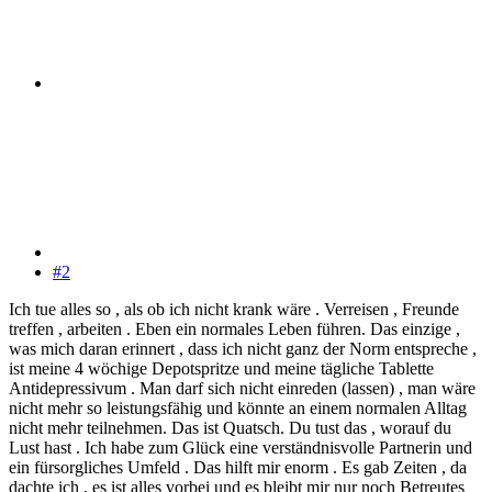
#2
Ich tue alles so , als ob ich nicht krank wäre . Verreisen , Freunde
treffen , arbeiten . Eben ein normales Leben führen. Das einzige ,
was mich daran erinnert , dass ich nicht ganz der Norm entspreche ,
ist meine 4 wöchige Depotspritze und meine tägliche Tablette
Antidepressivum . Man darf sich nicht einreden (lassen) , man wäre
nicht mehr so leistungsfähig und könnte an einem normalen Alltag
nicht mehr teilnehmen. Das ist Quatsch. Du tust das , worauf du
Lust hast . Ich habe zum Glück eine verständnisvolle Partnerin und
ein fürsorgliches Umfeld . Das hilft mir enorm . Es gab Zeiten , da
dachte ich , es ist alles vorbei und es bleibt mir nur noch Betreutes