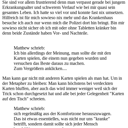
Sie sind vor allem frustrierend denn man verpasst gerade bei jungem
Erkrankungsalter und schwerem Verlauf wie bei mir quasi sein
gesamtes Leben. Ich hatte so viel vor und konnte fast nix umsetzen.
Hilfreich ist für mich sowieso nix mehr und das Krankenhaus
besuche ich auch nur wenn mich die Polizei dort hin bringt. Bin mir
sowieso nicht sicher ob ich mit oder ohne Tabletten kränker bin
denn beide Zustände haben Vor- und Nachteile.
Matthew schrieb:
Ich bin allerdings der Meinung, man sollte die mit den
Karten spielen, die einem nun gegeben wurden und
versuchen das Beste daraus zu machen.
Zum Vergrößern anklicken....
Man kann gar nicht mit anderen Karten spielen als man hat. Um in
der Metapher zu bleiben: Man kann höchstens bei verdeckten
Karten bluffen, aber auch das wird immer weniger weil sich der
Trick schon durchgesetzt hat und alle bei jeder Gelegenheit "Karten
auf den Tisch" schreien.
Matthew schrieb:
sich regelmäßig aus der Komfortzone herauszuwagen.
Das ist etwas essentielles, was nicht nur uns "kranke"
betrifft, sondern damit sollte sich jeder Mensch