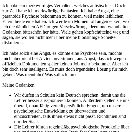
Ich habe ein merkwürdiges Verhalten, welches autistisch ist. Doch
zur Zeit habe ich merkwürdige Fantasien. Ich habe Angst, eine
paranoide Psychose bekommen zu können, weil meine leiblichen
Eltern beide eine hatten. Ich werde im Moment oft angemeckert, wo
ich die dämlichen AFDartigen Verschwörungsideen und wahnhaften
Gedanken bitteschön her hätte. Viele gehen kopfschüttelnd weg und
sagen, sie wollen nicht mehr über meine blödsinnige Scheiße
diskutieren.
Ich habe solch eine Angst, es könnte eine Psychose sein, möchte
mich aber nicht bei Ärzten anvertrauen, aus Angst, dass ich wegen
offiziellen Dokumenten später keinen Job mehr bekomme. Aber ich
bin doch sehr intelligent. Es muss doch irgendeine Lösung für mich
geben. Was meint ihr? Was soll ich tun?
Meine Gedanken:
Wir dürfen in Schulen kein Deutsch sprechen, damit uns die
Lehrer besser ausspionieren können. Außerdem stellen sie uns
überall, unauffällig verteilt persönliche Fragen, um unsere
psychologische Entwicklung zu überwachen und
einzuschreiten, falls ihnen etwas nicht passt. Richtlinien sind
nur der Staat.
Die Lehrer führen regelmäßig psychologische Protokolle über