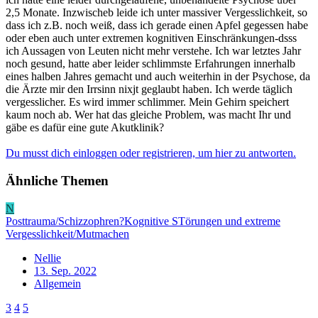
2,5 Monate. Inzwischeb leide ich unter massiver Vergesslichkeit, so
dass ich z.B. noch weiß, dass ich gerade einen Apfel gegessen habe
oder eben auch unter extremen kognitiven Einschränkungen-dsss
ich Aussagen von Leuten nicht mehr verstehe. Ich war letztes Jahr
noch gesund, hatte aber leider schlimmste Erfahrungen innerhalb
eines halben Jahres gemacht und auch weiterhin in der Psychose, da
die Ärzte mir den Irrsinn nixjt geglaubt haben. Ich werde täglich
vergesslicher. Es wird immer schlimmer. Mein Gehirn speichert
kaum noch ab. Wer hat das gleiche Problem, was macht Ihr und
gäbe es dafür eine gute Akutklinik?
Du musst dich einloggen oder registrieren, um hier zu antworten.
Ähnliche Themen
N
Posttrauma/Schizzophren?Kognitive STörungen und extreme
Vergesslichkeit/Mutmachen
Nellie
13. Sep. 2022
Allgemein
3
4
5