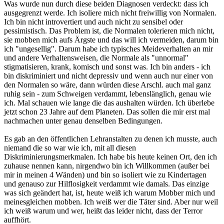
Was wurde nun durch diese beiden Diagnosen verdeckt: dass ich
ausgegrenzt werde. Ich isoliere mich nicht freiwillig von Normalen.
Ich bin nicht introvertiert und auch nicht zu sensibel oder
pessimistisch. Das Problem ist, die Normalen tolerieren mich nicht,
sie mobben mich aufs Ärgste und das will ich vermeiden, darum bin
ich "ungesellig". Darum habe ich typisches Meideverhalten an mir
und andere Verhaltensweisen, die Normale als "unnormal"
stigmatisieren, krank, komisch und sonst was. Ich bin anders - ich
bin diskriminiert und nicht depressiv und wenn auch nur einer von
den Normalen so wäre, dann würden diese Arschl. auch mal ganz
ruhig sein - zum Schweigen verdammt, lebenslänglich, genau wie
ich. Mal schauen wie lange die das aushalten würden. Ich überlebe
jetzt schon 23 Jahre auf dem Planeten. Das sollen die mir erst mal
nachmachen unter genau denselben Bedingungen.
Es gab an den öffentlichen Lehranstalten zu denen ich musste, auch
niemand die so war wie ich, mit all diesen
Diskriminierungsmerkmalen. Ich habe bis heute keinen Ort, den ich
zuhause nennen kann, nirgendwo bin ich Willkommen (außer bei
mir in meinen 4 Wänden) und bin so isoliert wie zu Kindertagen
und genauso zur Hilflosigkeit verdammt wie damals. Das einzige
was sich geändert hat, ist, heute weiß ich warum Mobber mich und
meinesgleichen mobben. Ich weiß wer die Täter sind. Aber nur weil
ich weiß warum und wer, heißt das leider nicht, dass der Terror
auffhört.