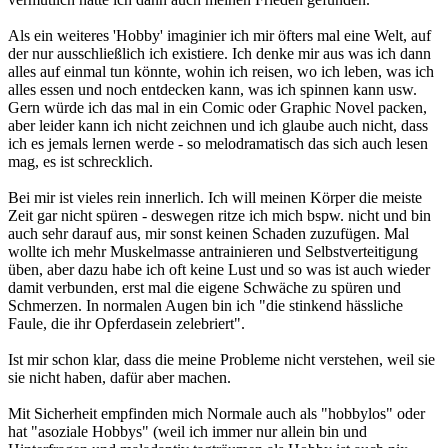
Als ein weiteres 'Hobby' imaginier ich mir öfters mal eine Welt, auf
der nur ausschließlich ich existiere. Ich denke mir aus was ich dann
alles auf einmal tun könnte, wohin ich reisen, wo ich leben, was ich
alles essen und noch entdecken kann, was ich spinnen kann usw.
Gern würde ich das mal in ein Comic oder Graphic Novel packen,
aber leider kann ich nicht zeichnen und ich glaube auch nicht, dass
ich es jemals lernen werde - so melodramatisch das sich auch lesen
mag, es ist schrecklich.
Bei mir ist vieles rein innerlich. Ich will meinen Körper die meiste
Zeit gar nicht spüren - deswegen ritze ich mich bspw. nicht und bin
auch sehr darauf aus, mir sonst keinen Schaden zuzufügen. Mal
wollte ich mehr Muskelmasse antrainieren und Selbstverteitigung
üben, aber dazu habe ich oft keine Lust und so was ist auch wieder
damit verbunden, erst mal die eigene Schwäche zu spüren und
Schmerzen. In normalen Augen bin ich "die stinkend hässliche
Faule, die ihr Opferdasein zelebriert".
Ist mir schon klar, dass die meine Probleme nicht verstehen, weil sie
sie nicht haben, dafür aber machen.
Mit Sicherheit empfinden mich Normale auch als "hobbylos" oder
hat "asoziale Hobbys" (weil ich immer nur allein bin und