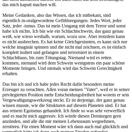
das mich kaputt machen will.
Meine Gedanken, also das Wissen, das ich mitbekam, sind
eigentlich m-oralgewordene Gefühlsregungen. Jedes Wort, jeder
Satz, jeder -ismus. Das ist mein Umgang mit dem Terror und sonst
habe ich nichts. Ich bin wie ein Schlachtschwein, das ganz genau
weiß, wie wieso weshalb, warum, wozu usw. Aber trotzdem kann
es nicht ausbrechen. Es hat keine Gleichgesinnten, es kann sich nur
welche imaginär spinnen und die nicht mal zeichnen, es ist einfach
komplett isoliert und gefangen und terrorisiert in einem
Schlachthaus, bis zum Tötungstag. Niemand wird es retten
kommen, niemand wird dem Schwein wenigstens ein paar schöne
Momente bringen. Und niemals wird das Schwein Gerechtigkeit
erhalten.
Das bin ich und ich habe jedes Recht dafür besonders meine
Erzeuger zu verachten. Allen voran meinen "Vater", weil er in seiner
privilegierten Position mehr Entscheidungsfreiheit hat worein er sein
Vergewaltigungswerkzeug steckt. Er ist derjenige, der ganz genau
wissen musste, wie die Strukturen auf diesem Planeten sind. Er hat
aus reinem Egoismus gehandelt. Ich finde so was sehr verwerflich
und es macht mich aggressiv. Ich würde diesen Demiurgen gern
anzünden, und alle die mir meinen Lebensraum wegnehmen,
zerstören. Für einen Moment wäre ich dann auch mal glücklich und
vermutlich hätte ich dann auch meinen Frieden gefunden.