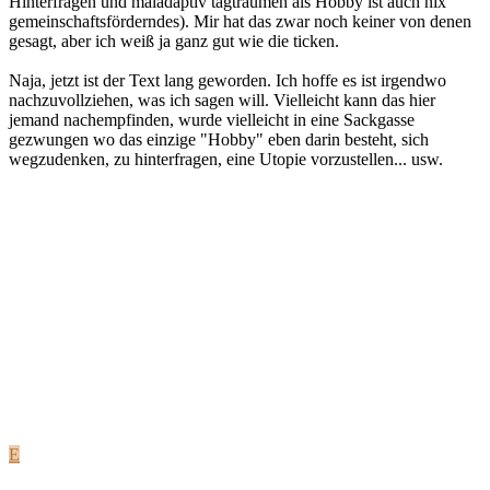
Hinterfragen und maladaptiv tagträumen als Hobby ist auch nix
gemeinschaftsförderndes). Mir hat das zwar noch keiner von denen
gesagt, aber ich weiß ja ganz gut wie die ticken.
Naja, jetzt ist der Text lang geworden. Ich hoffe es ist irgendwo
nachzuvollziehen, was ich sagen will. Vielleicht kann das hier
jemand nachempfinden, wurde vielleicht in eine Sackgasse
gezwungen wo das einzige "Hobby" eben darin besteht, sich
wegzudenken, zu hinterfragen, eine Utopie vorzustellen... usw.
E