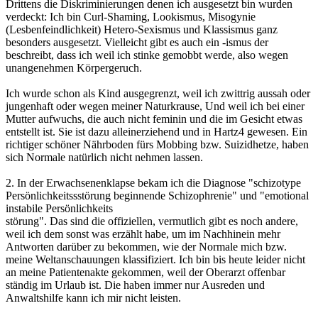
Drittens die Diskriminierungen denen ich ausgesetzt bin wurden
verdeckt: Ich bin Curl-Shaming, Lookismus, Misogynie
(Lesbenfeindlichkeit) Hetero-Sexismus und Klassismus ganz
besonders ausgesetzt. Vielleicht gibt es auch ein -ismus der
beschreibt, dass ich weil ich stinke gemobbt werde, also wegen
unangenehmen Körpergeruch.
Ich wurde schon als Kind ausgegrenzt, weil ich zwittrig aussah oder
jungenhaft oder wegen meiner Naturkrause, Und weil ich bei einer
Mutter aufwuchs, die auch nicht feminin und die im Gesicht etwas
entstellt ist. Sie ist dazu alleinerziehend und in Hartz4 gewesen. Ein
richtiger schöner Nährboden fürs Mobbing bzw. Suizidhetze, haben
sich Normale natürlich nicht nehmen lassen.
2. In der Erwachsenenklapse bekam ich die Diagnose "schizotype
Persönlichkeitssstörung beginnende Schizophrenie" und "emotional
instabile Persönlichkeits
störung". Das sind die offiziellen, vermutlich gibt es noch andere,
weil ich dem sonst was erzählt habe, um im Nachhinein mehr
Antworten darüber zu bekommen, wie der Normale mich bzw.
meine Weltanschauungen klassifiziert. Ich bin bis heute leider nicht
an meine Patientenakte gekommen, weil der Oberarzt offenbar
ständig im Urlaub ist. Die haben immer nur Ausreden und
Anwaltshilfe kann ich mir nicht leisten.