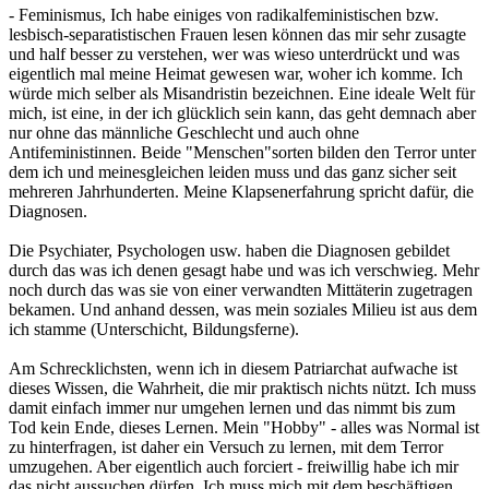
- Feminismus, Ich habe einiges von radikalfeministischen bzw.
lesbisch-separatistischen Frauen lesen können das mir sehr zusagte
und half besser zu verstehen, wer was wieso unterdrückt und was
eigentlich mal meine Heimat gewesen war, woher ich komme. Ich
würde mich selber als Misandristin bezeichnen. Eine ideale Welt für
mich, ist eine, in der ich glücklich sein kann, das geht demnach aber
nur ohne das männliche Geschlecht und auch ohne
Antifeministinnen. Beide "Menschen"sorten bilden den Terror unter
dem ich und meinesgleichen leiden muss und das ganz sicher seit
mehreren Jahrhunderten. Meine Klapsenerfahrung spricht dafür, die
Diagnosen.
Die Psychiater, Psychologen usw. haben die Diagnosen gebildet
durch das was ich denen gesagt habe und was ich verschwieg. Mehr
noch durch das was sie von einer verwandten Mittäterin zugetragen
bekamen. Und anhand dessen, was mein soziales Milieu ist aus dem
ich stamme (Unterschicht, Bildungsferne).
Am Schrecklichsten, wenn ich in diesem Patriarchat aufwache ist
dieses Wissen, die Wahrheit, die mir praktisch nichts nützt. Ich muss
damit einfach immer nur umgehen lernen und das nimmt bis zum
Tod kein Ende, dieses Lernen. Mein "Hobby" - alles was Normal ist
zu hinterfragen, ist daher ein Versuch zu lernen, mit dem Terror
umzugehen. Aber eigentlich auch forciert - freiwillig habe ich mir
das nicht aussuchen dürfen. Ich muss mich mit dem beschäftigen,