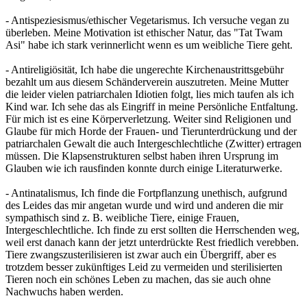
- Antispeziesismus/ethischer Vegetarismus. Ich versuche vegan zu
überleben. Meine Motivation ist ethischer Natur, das "Tat Twam
Asi" habe ich stark verinnerlicht wenn es um weibliche Tiere geht.
- Antireligiösität, Ich habe die ungerechte Kirchenaustrittsgebühr
bezahlt um aus diesem Schänderverein auszutreten. Meine Mutter
die leider vielen patriarchalen Idiotien folgt, lies mich taufen als ich
Kind war. Ich sehe das als Eingriff in meine Persönliche Entfaltung.
Für mich ist es eine Körperverletzung. Weiter sind Religionen und
Glaube für mich Horde der Frauen- und Tierunterdrückung und der
patriarchalen Gewalt die auch Intergeschlechtliche (Zwitter) ertragen
müssen. Die Klapsenstrukturen selbst haben ihren Ursprung im
Glauben wie ich rausfinden konnte durch einige Literaturwerke.
- Antinatalismus, Ich finde die Fortpflanzung unethisch, aufgrund
des Leides das mir angetan wurde und wird und anderen die mir
sympathisch sind z. B. weibliche Tiere, einige Frauen,
Intergeschlechtliche. Ich finde zu erst sollten die Herrschenden weg,
weil erst danach kann der jetzt unterdrückte Rest friedlich verebben.
Tiere zwangszusterilisieren ist zwar auch ein Übergriff, aber es
trotzdem besser zukünftiges Leid zu vermeiden und sterilisierten
Tieren noch ein schönes Leben zu machen, das sie auch ohne
Nachwuchs haben werden.