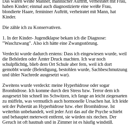
Das waren weiße Männer, männlicher Auftritt, verheiratet mit Frau,
haben Kinder; einmal auch diagnostizierte eine weiße Frau,
blondierte Haare, femininer Auftritt, verheiratet mit Mann, hat
Kinder.
Die zähle ich zu Konservativen.
1. In der Kinder- Jugendklapse bekam ich die Diagnose:
"Waschzwang". Also ich hätte eine Zwangsstörung.
Verdeckt wurde dadurch erstens: Dass ich eingewiesen wurde, weil
die Behörden oder Ämter Druck machten. Ich war noch
schulpflichtig, blieb dem Ort Schule aber fern, weil ich dort
gemobbt wurde (Beleidigung, bestohlen wurde, Sachbeschmutzung
und übler Nachrede ausgesetzt war).
Zweitens wurde verdeckt: meine Hyperhidrose oder sogar
Bromhidrose. Ich komme durch den Stress bzw. Terror dem ich
ausgesetzt bin schnell ins Schwitzen, ich fange an leicht ziegenarten
zu müffeln, was vermutlich auch hormonelle Ursachen hat. Ich leide
seit der Pubertät an Hyperhidrose bzw. eher Bromhidrose. Ist
weiterhin unbehandelt, weil jeder Arzt das auf die Psyche schiebt
und behauptet meterweit entfernt, sie würden nix riechen. Der
Geruch ist oft hautnah und in Zimmer ist es häufig windstill.