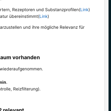
tern, Rezeptoren und Substanzprofilen(
Link
)
eratur übereinstimmt(
Link
)
arzustellen und ihre mögliche Relevanz für
 kaum vorhanden​
wiederaufgenommen.
min
.
rolle, Reizfilterung).
 relevant​