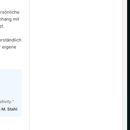
ersönliche
nhang mit
t.
erständlich
r eigene
tivity.”
n M. Stahl