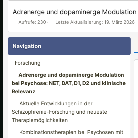
Adrenerge und dopaminerge Modulation b
A
L
Aufrufe: 230
Letzte Aktualisierung:
19. März 2026
u
e
f
t
r
z
Navigation
u
t
f
e
Forschung
e
A
k
Adrenerge und dopaminerge Modulation
t
bei Psychose: NET, DAT, D1, D2 und klinische
u
Relevanz
a
l
Aktuelle Entwicklungen in der
i
Schizophrenie-Forschung und neueste
s
Therapiemöglichkeiten
i
Kombinationstherapien bei Psychosen mit
e