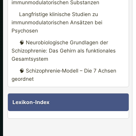
r
immunmodulatorischen Substanzen
u
Langfristige klinische Studien zu
n
immunmodulatorischen Ansätzen bei
g
Psychosen
🧠 Neurobiologische Grundlagen der
Schizophrenie: Das Gehirn als funktionales
Gesamtsystem
🧠 Schizophrenie‑Modell – Die 7 Achsen
geordnet
Lexikon-Index