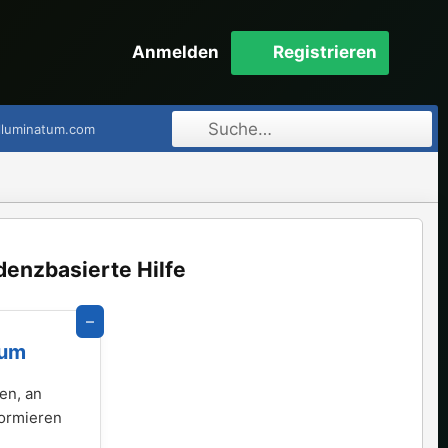
Anmelden
Registrieren
Illuminatum.com
denzbasierte Hilfe
–
rum
en, an
formieren