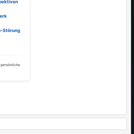
pektiven
erk
h‑Störung
, persönliche