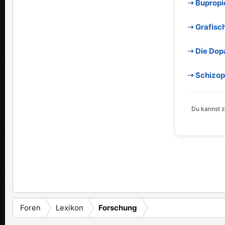
➝ Bupropi
➝ Grafisc
➝ Die Dop
➝ Schizoph
Du kannst zu
Foren
Lexikon
Forschung