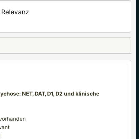
 Relevanz
chose: NET, DAT, D1, D2 und klinische
 vorhanden
vant
I