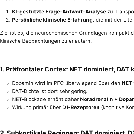
KI‑gestützte Frage‑Antwort‑Analyse
zu Transpor
Persönliche klinische Erfahrung
, die mit der Lit
Ziel ist es, die neurochemischen Grundlagen kompakt d
klinische Beobachtungen zu erläutern.
1. Präfrontaler Cortex: NET dominiert, DAT
Dopamin wird im PFC überwiegend über den
NET
DAT‑Dichte ist dort sehr gering.
NET‑Blockade erhöht daher
Noradrenalin + Dopa
Wirkung primär über
D1‑Rezeptoren
(kognitive Kont
2. Subkortikale Regionen: DAT dominiert, D2