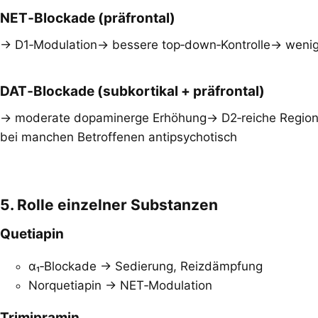
NET‑Blockade (präfrontal)​
→ D1‑Modulation→ bessere top‑down‑Kontrolle→ wenige
DAT‑Blockade (subkortikal + präfrontal)​
→ moderate dopaminerge Erhöhung→ D2‑reiche Regione
bei manchen Betroffenen antipsychotisch
5. Rolle einzelner Substanzen​
Quetiapin​
α₁‑Blockade → Sedierung, Reizdämpfung
Norquetiapin → NET‑Modulation
Trimipramin​