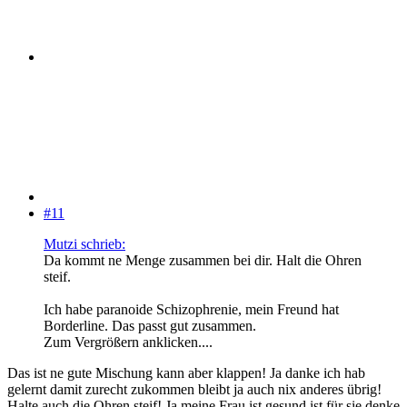
#11
Mutzi schrieb:
Da kommt ne Menge zusammen bei dir. Halt die Ohren
steif.
Ich habe paranoide Schizophrenie, mein Freund hat
Borderline. Das passt gut zusammen.
Zum Vergrößern anklicken....
Das ist ne gute Mischung kann aber klappen! Ja danke ich hab
gelernt damit zurecht zukommen bleibt ja auch nix anderes übrig!
Halte auch die Ohren steif! Ja meine Frau ist gesund ist für sie denke