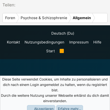
o
Teilen:
n
e
Foren
Psychose & Schizophrenie
Allgemein
n
:
Deutsch (Du)
Kontakt
Nutzungsbedingungen
Impressum
Hilfe
Start
R
S
S
Diese Seite verwendet Cookies, um Inhalte zu personalisieren und
dich nach einem Login angemeldet zu halten, wenn du registriert
bist.
Durch die weitere Nutzung unserer Webseite erklärst du dich damit
einverstanden.
Akzeptieren
Erfahre mehr…