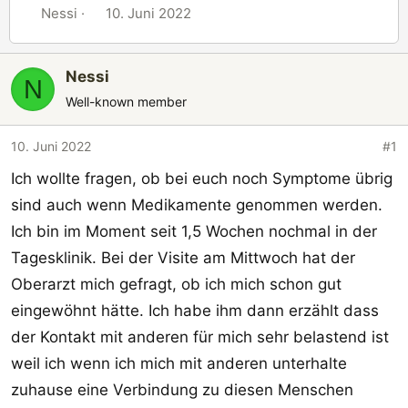
E
E
Nessi
10. Juni 2022
r
r
s
s
Nessi
t
t
N
e
e
Well-known member
l
l
l
l
10. Juni 2022
#1
e
t
Ich wollte fragen, ob bei euch noch Symptome übrig
r
a
sind auch wenn Medikamente genommen werden.
m
Ich bin im Moment seit 1,5 Wochen nochmal in der
Tagesklinik. Bei der Visite am Mittwoch hat der
Oberarzt mich gefragt, ob ich mich schon gut
eingewöhnt hätte. Ich habe ihm dann erzählt dass
der Kontakt mit anderen für mich sehr belastend ist
weil ich wenn ich mich mit anderen unterhalte
zuhause eine Verbindung zu diesen Menschen