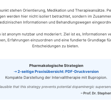
punkt stehen Orientierung, Medikation und Therapieansätze. P
gen werden hier nicht isoliert betrachtet, sondern im Zusamme
edizinischen Informationen und Behandlungswegen eingeordne
ist anonym nutzbar und moderiert. Ziel ist es, Informationen v
en, Erfahrungen einzuordnen und eine fundierte Grundlage fü
Entscheidungen zu bieten.
Pharmakologische Strategien
➝ 2‑seitige Praxisübersicht: PDF-Druckversion
Kompakte Darstellung der Intervalltherapie mit Bupropion.
 plausible that this strategy prevents potential dopaminergic supersensi
– Prof. Dr. Stephe