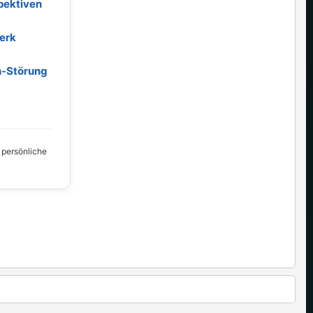
pektiven
erk
h‑Störung
, persönliche