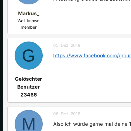
Markus_
Well-known
member
05. Dez. 2018
G
https://www.facebook.com/gro
Gelöschter
Benutzer
23466
06. Dez. 2018
M
Also ich würde gerne mal deine 