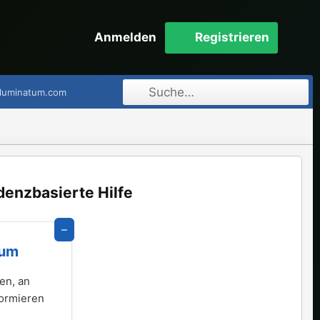
Anmelden
Registrieren
lluminatum.com
denzbasierte Hilfe
–
rum
en, an
formieren