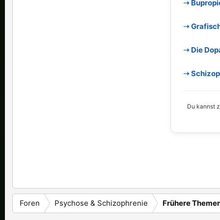
➝ Bupropi
➝ Grafisc
➝ Die Dop
➝ Schizoph
Du kannst zu
Foren
Psychose & Schizophrenie
Frühere Theme