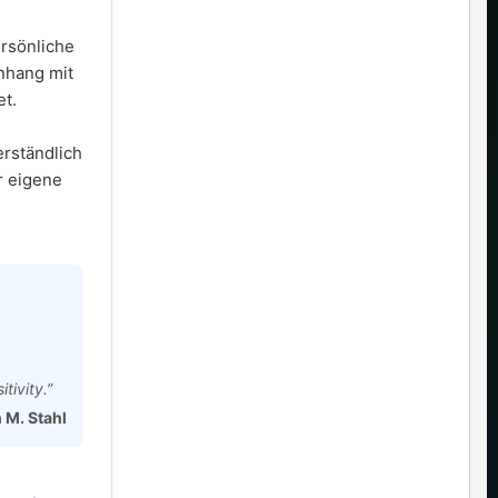
ersönliche
nhang mit
t.
erständlich
r eigene
tivity.”
n M. Stahl