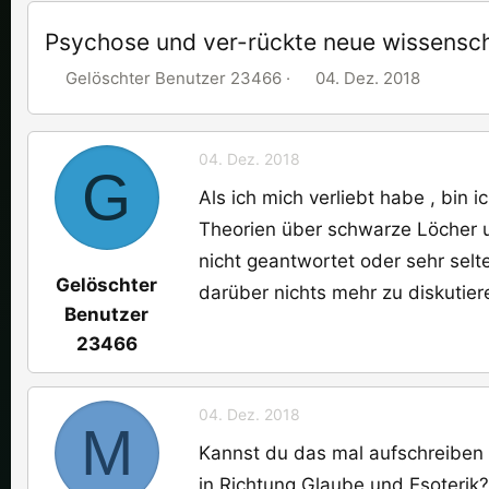
Psychose und ver-rückte neue wissensch
E
E
Gelöschter Benutzer 23466
04. Dez. 2018
r
r
s
s
t
t
04. Dez. 2018
G
e
e
Als ich mich verliebt habe , bin
l
l
Theorien über schwarze Löcher un
l
l
e
nicht geantwortet oder sehr selt
t
Gelöschter
r
a
darüber nichts mehr zu diskutier
m
Benutzer
23466
04. Dez. 2018
M
Kannst du das mal aufschreiben
in Richtung Glaube und Esoterik?