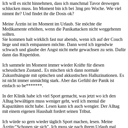
Ich will es nicht hinnehmen, dass ich manchmal Tavor deswegen
schlucken muss. Im Moment bin ich bei 3mg pro Woche. Wie viel
nimmt ihr? Und findet ihr die Dosis ok?
Meine Ärztin ist im Moment im Urlaub. Sie möchte die
Medikamente erhöhen, wenn die Panikattacken nicht weggehenm
sollten.
Sie kommen halt wirklich fast nur abends, wenn ich auf der Couch
liege und mich entspannen möchte. Dann werd ich irgendwie
schwach und glaube der Angst nicht mehr gewachsen zu sein. Dafür
dann das Risperidon.
Ich sammele im Moment immer wieder Kräfte für diesen
scheuslichen Zustand.. Es mischen sich dann normale
Zukunftsängste mit optischen und akkustischen Halluzinationen. Es
ist nicht immer unmächtig stark. Aber das Gefühl der Panik ist
einfach so be*******.
In der Klinik habe ich viel Sport gemacht, was jetzt wo ich den
Alltag bewältigen muss weniger geht, weil ich mental die
Kapazitäten nicht habe. Lesen kann ich auch wengier. Der Alltag
mit einem eigenen Haushalt fordert seinen Tribut.
Ich würde so gern wieder täglich Sport machen, lesen. Meine
Ärztin:"Schonen sie sich". Ich muss sie nach ihrem Urlaub mal