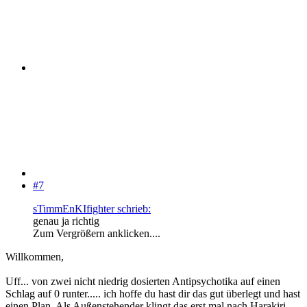
#7
sTimmEnKIfighter schrieb:
genau ja richtig
Zum Vergrößern anklicken....
Willkommen,
Uff... von zwei nicht niedrig dosierten Antipsychotika auf einen
Schlag auf 0 runter..... ich hoffe du hast dir das gut überlegt und hast
einen Plan. Als Außenstehender klingt das erst mal nach Harakiri.