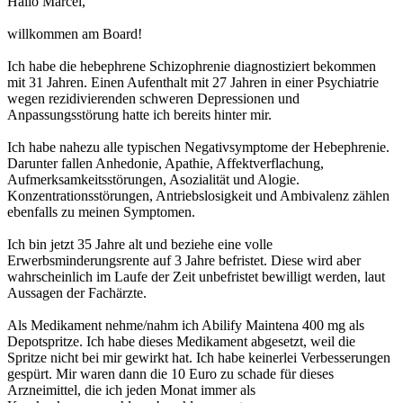
Hallo Marcel,
willkommen am Board!
Ich habe die hebephrene Schizophrenie diagnostiziert bekommen
mit 31 Jahren. Einen Aufenthalt mit 27 Jahren in einer Psychiatrie
wegen rezidivierenden schweren Depressionen und
Anpassungsstörung hatte ich bereits hinter mir.
Ich habe nahezu alle typischen Negativsymptome der Hebephrenie.
Darunter fallen Anhedonie, Apathie, Affektverflachung,
Aufmerksamkeitsstörungen, Asozialität und Alogie.
Konzentrationsstörungen, Antriebslosigkeit und Ambivalenz zählen
ebenfalls zu meinen Symptomen.
Ich bin jetzt 35 Jahre alt und beziehe eine volle
Erwerbsminderungsrente auf 3 Jahre befristet. Diese wird aber
wahrscheinlich im Laufe der Zeit unbefristet bewilligt werden, laut
Aussagen der Fachärzte.
Als Medikament nehme/nahm ich Abilify Maintena 400 mg als
Depotspritze. Ich habe dieses Medikament abgesetzt, weil die
Spritze nicht bei mir gewirkt hat. Ich habe keinerlei Verbesserungen
gespürt. Mir waren dann die 10 Euro zu schade für dieses
Arzneimittel, die ich jeden Monat immer als