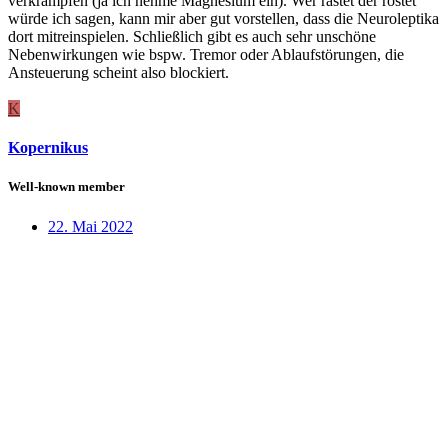
verkrampfen (ja ich nehme Magnesium ein). Wer rastet der rostet
würde ich sagen, kann mir aber gut vorstellen, dass die Neuroleptika
dort mitreinspielen. Schließlich gibt es auch sehr unschöne
Nebenwirkungen wie bspw. Tremor oder Ablaufstörungen, die
Ansteuerung scheint also blockiert.
K
Kopernikus
Well-known member
22. Mai 2022