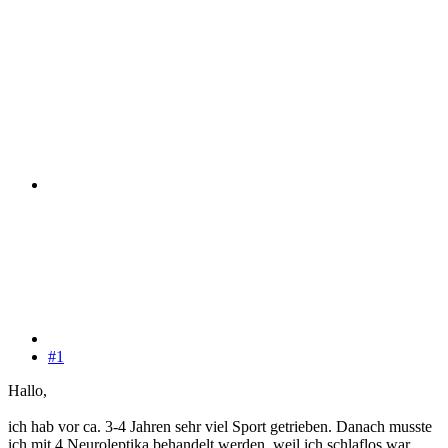
#1
Hallo,
ich hab vor ca. 3-4 Jahren sehr viel Sport getrieben. Danach musste
ich mit 4 Neuroleptika behandelt werden, weil ich schlaflos war.