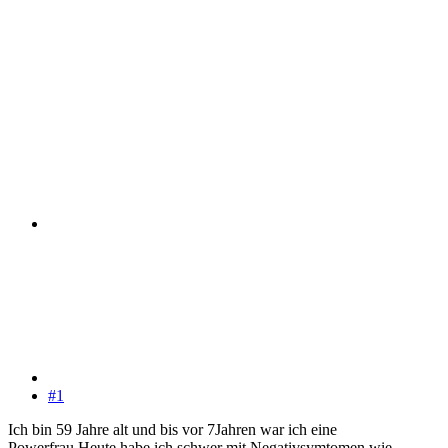
#1
Ich bin 59 Jahre alt und bis vor 7Jahren war ich eine
Powerfrau.Heute habe ich schwer mit Negativsymtomen wie