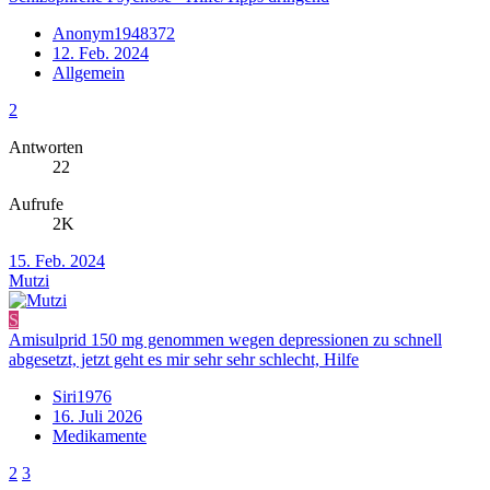
Anonym1948372
12. Feb. 2024
Allgemein
2
Antworten
22
Aufrufe
2K
15. Feb. 2024
Mutzi
S
Amisulprid 150 mg genommen wegen depressionen zu schnell
abgesetzt, jetzt geht es mir sehr sehr schlecht, Hilfe
Siri1976
16. Juli 2026
Medikamente
2
3