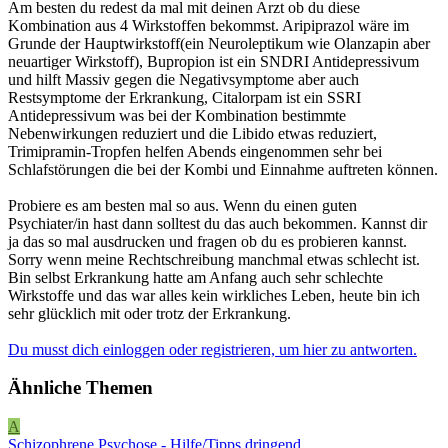
Am besten du redest da mal mit deinen Arzt ob du diese
Kombination aus 4 Wirkstoffen bekommst. Aripiprazol wäre im
Grunde der Hauptwirkstoff(ein Neuroleptikum wie Olanzapin aber
neuartiger Wirkstoff), Bupropion ist ein SNDRI Antidepressivum
und hilft Massiv gegen die Negativsymptome aber auch
Restsymptome der Erkrankung, Citalorpam ist ein SSRI
Antidepressivum was bei der Kombination bestimmte
Nebenwirkungen reduziert und die Libido etwas reduziert,
Trimipramin-Tropfen helfen Abends eingenommen sehr bei
Schlafstörungen die bei der Kombi und Einnahme auftreten können.
Probiere es am besten mal so aus. Wenn du einen guten
Psychiater/in hast dann solltest du das auch bekommen. Kannst dir
ja das so mal ausdrucken und fragen ob du es probieren kannst.
Sorry wenn meine Rechtschreibung manchmal etwas schlecht ist.
Bin selbst Erkrankung hatte am Anfang auch sehr schlechte
Wirkstoffe und das war alles kein wirkliches Leben, heute bin ich
sehr glücklich mit oder trotz der Erkrankung.
Du musst dich einloggen oder registrieren, um hier zu antworten.
Ähnliche Themen
A
Schizophrene Psychose - Hilfe/Tipps dringend