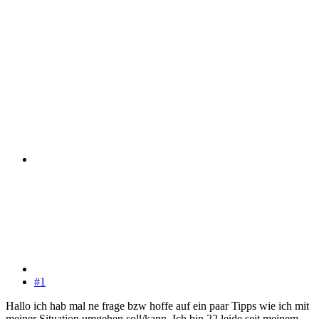
#1
Hallo ich hab mal ne frage bzw hoffe auf ein paar Tipps wie ich mit
meiner Situation umgehen soll/kann. Ich bin 22 leide seit meinem