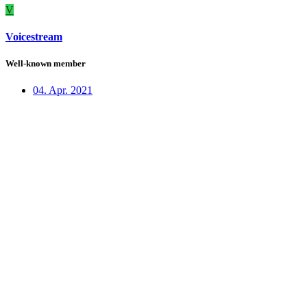
V
Voicestream
Well-known member
04. Apr. 2021