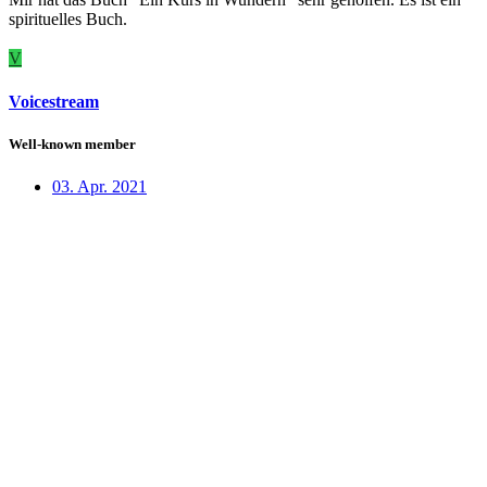
spirituelles Buch.
V
Voicestream
Well-known member
03. Apr. 2021