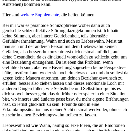
Aufstehen) kommen kann.
Hier sind
weitere Supplemente
, die helfen können.
Bei mir war es paranoide Schiizophrenie wobei dann auch
gemischte schizoaffektive Störung dazugekommen ist. Ich hatte
keine Stimmen, aber innere Getriebenheit, teils übermäße
Gefühlswahrnehmung, Wahn und auch so Liebeswahn. Meist tut
man sich und der anderen Person mit dem Liebeswahn keinen
Gefallen, also besser du konzentrierst dich erstmal auf dich, auf
deine Gesundheit, da es dir aktuell womöglich zu schlecht geht, um
eine Beziehung einzugehen. Da ist eben das Problem, wenn
Gefühle da sind, aber eine Beziehung sogesehen keine Perspektive
hätte, insofern kann weder sie noch du etwas dazu und du solltest da
gegen keine Mauern anrennen, um deinen Beziehungswunsch zu
erfüllen, besser also ziehen lassen und dieses emotionale Loch mit
anderen Dingen füllen, wie Selbstliebe und Selbstfürsorge bis es
dich so weit besser geht, das du früher oder später in einer Situation
bist, wo inneres und äußeres passt bzw. du mehr eigene Erfahrungen
hast, so lernst glücklich zu sein. Freunde sind in eine
Erkrankungssituation aus meiner Sicht erstmal wertvoller, ohne sich
zu sehr in einen Beziehungswahn treiben zu lassen.
Liebeswahn ist wie Wahn, häufig so Fixe Ideen, die an Emotionen
geknüpft sind, wenn man in einer Frau etwas charakterlich oder so