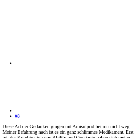
#8
Diese Art der Gedanken gingen mit Amisulprid bei mir nicht weg.
Meiner Erfahrung nach ist es ein ganz schlimmes Medikament. Erst
mit der Kombination von Abilify und Quetiapin haben sich meine