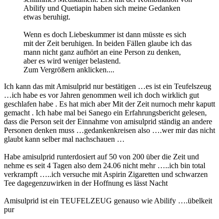
Abilify und Quetiapin haben sich meine Gedanken
etwas beruhigt.
Wenn es doch Liebeskummer ist dann müsste es sich
mit der Zeit beruhigen. In beiden Fällen glaube ich das
mann nicht ganz aufhört an eine Person zu denken,
aber es wird weniger belastend.
Zum Vergrößern anklicken....
Ich kann das mit Amisulprid nur bestätigen …es ist ein Teufelszeug
…ich habe es vor Jahren genommen weil ich doch wirklich gut
geschlafen habe . Es hat mich aber Mit der Zeit nurnoch mehr kaputt
gemacht . Ich habe mal bei Sanego ein Erfahrungsbericht gelesen,
dass die Person seit der Einnahme von amisulprid ständig an andere
Personen denken muss …gedankenkreisen also ….wer mir das nicht
glaubt kann selber mal nachschauen …
Habe amisulprid runterdosiert auf 50 von 200 über die Zeit und
nehme es seit 4 Tagen also dem 24.06 nicht mehr …..ich bin total
verkrampft …..ich versuche mit Aspirin Zigaretten und schwarzen
Tee dagegenzuwirken in der Hoffnung es lässt Nacht
Amisulprid ist ein TEUFELZEUG genauso wie Abilify ….übelkeit
pur