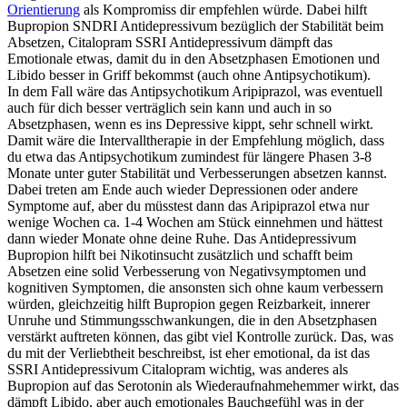
Orientierung
als Kompromiss dir empfehlen würde. Dabei hilft
Bupropion SNDRI Antidepressivum bezüglich der Stabilität beim
Absetzen, Citalopram SSRI Antidepressivum dämpft das
Emotionale etwas, damit du in den Absetzphasen Emotionen und
Libido besser in Griff bekommst (auch ohne Antipsychotikum).
In dem Fall wäre das Antipsychotikum Aripiprazol, was eventuell
auch für dich besser verträglich sein kann und auch in so
Absetzphasen, wenn es ins Depressive kippt, sehr schnell wirkt.
Damit wäre die Intervalltherapie in der Empfehlung möglich, dass
du etwa das Antipsychotikum zumindest für längere Phasen 3-8
Monate unter guter Stabilität und Verbesserungen absetzen kannst.
Dabei treten am Ende auch wieder Depressionen oder andere
Symptome auf, aber du müsstest dann das Aripiprazol etwa nur
wenige Wochen ca. 1-4 Wochen am Stück einnehmen und hättest
dann wieder Monate ohne deine Ruhe. Das Antidepressivum
Bupropion hilft bei Nikotinsucht zusätzlich und schafft beim
Absetzen eine solid Verbesserung von Negativsymptomen und
kognitiven Symptomen, die ansonsten sich ohne kaum verbessern
würden, gleichzeitig hilft Bupropion gegen Reizbarkeit, innerer
Unruhe und Stimmungsschwankungen, die in den Absetzphasen
verstärkt auftreten können, das gibt viel Kontrolle zurück. Das, was
du mit der Verliebtheit beschreibst, ist eher emotional, da ist das
SSRI Antidepressivum Citalopram wichtig, was anderes als
Bupropion auf das Serotonin als Wiederaufnahmehemmer wirkt, das
dämpft Libido, aber auch emotionales Bauchgefühl was in der