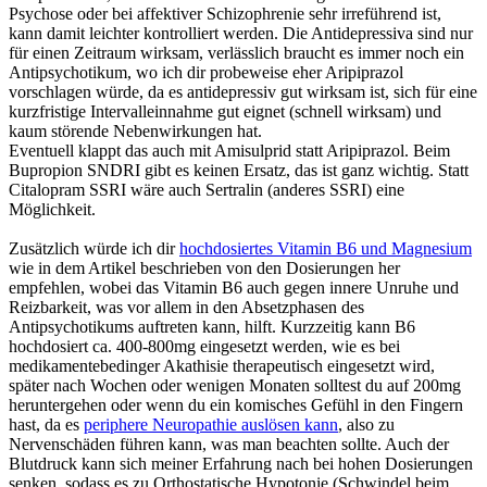
Psychose oder bei affektiver Schizophrenie sehr irreführend ist,
kann damit leichter kontrolliert werden. Die Antidepressiva sind nur
für einen Zeitraum wirksam, verlässlich braucht es immer noch ein
Antipsychotikum, wo ich dir probeweise eher Aripiprazol
vorschlagen würde, da es antidepressiv gut wirksam ist, sich für eine
kurzfristige Intervalleinnahme gut eignet (schnell wirksam) und
kaum störende Nebenwirkungen hat.
Eventuell klappt das auch mit Amisulprid statt Aripiprazol. Beim
Bupropion SNDRI gibt es keinen Ersatz, das ist ganz wichtig. Statt
Citalopram SSRI wäre auch Sertralin (anderes SSRI) eine
Möglichkeit.
Zusätzlich würde ich dir
hochdosiertes Vitamin B6 und Magnesium
wie in dem Artikel beschrieben von den Dosierungen her
empfehlen, wobei das Vitamin B6 auch gegen innere Unruhe und
Reizbarkeit, was vor allem in den Absetzphasen des
Antipsychotikums auftreten kann, hilft. Kurzzeitig kann B6
hochdosiert ca. 400-800mg eingesetzt werden, wie es bei
medikamentebedinger Akathisie therapeutisch eingesetzt wird,
später nach Wochen oder wenigen Monaten solltest du auf 200mg
heruntergehen oder wenn du ein komisches Gefühl in den Fingern
hast, da es
periphere Neuropathie auslösen kann
, also zu
Nervenschäden führen kann, was man beachten sollte. Auch der
Blutdruck kann sich meiner Erfahrung nach bei hohen Dosierungen
senken, sodass es zu Orthostatische Hypotonie (Schwindel beim