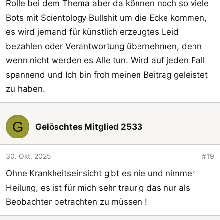
mögen zwar Symptome sein, aber diese Dinge
Rolle bei dem Thema aber da können noch so viele
finden statt und sind Teile der Problematik dieser
Bots mit Scientology Bullshit um die Ecke kommen,
Erkrankung.
es wird jemand für künstlich erzeugtes Leid
Telepathie zeigt für mich dieses Spannungsfeld auf,
bezahlen oder Verantwortung übernehmen, denn
einerseits selbst beeinflusst zu werden, aber
wenn nicht werden es Alle tun. Wird auf jeden Fall
gleichzeitig eine Außenwirkung zu haben, die über
spannend und Ich bin froh meinen Beitrag geleistet
das technologische oder teils auch kontrollierende
zu haben.
hinausgehen kann.
In der Physik gibt es ja Aktion = Reaktion.
Medikamente dämpfen das ab, dass Betroffene
G
Gelöschtes Mitglied 2533
weniger stark überreagieren und dabei sich die
Situation weniger hochschaukelt. Dämpfung
bedeutet in dem Sinne jemand aus dem Rennen zu
30. Okt. 2025
#19
nehmen, der vielleicht gemobbt oder verarscht oder
Ohne Krankheitseinsicht gibt es nie und nimmer
ausgenutzt wird und durch die Dämpfung auch jene
Heilung, es ist für mich sehr traurig das nur als
das Provozieren das Interesse verlieren können.
Beobachter betrachten zu müssen !
Meiner Meinung hängt das zusammen und wir