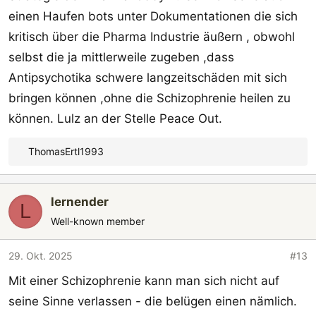
einen Haufen bots unter Dokumentationen die sich
kritisch über die Pharma Industrie äußern , obwohl
selbst die ja mittlerweile zugeben ,dass
Antipsychotika schwere langzeitschäden mit sich
bringen können ,ohne die Schizophrenie heilen zu
können. Lulz an der Stelle Peace Out.
ThomasErtl1993
R
e
a
lernender
k
L
t
Well-known member
i
o
29. Okt. 2025
#13
n
Mit einer Schizophrenie kann man sich nicht auf
e
n
seine Sinne verlassen - die belügen einen nämlich.
: