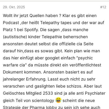
o
29. Okt. 2025
#12
n
Wollt ihr jetzt Quellen haben ? Klar es gibt einen
e
n
Podcast ,der heißt Telepathy tapes und der war auf
:
Platz 1 bei Spotify. Die sagen ,dass manche
(autistische) kinder Telepathie beherrschen
ansonsten deutet selbst die offizielle cia Seite
darauf hin,dass es sowas gibt. Kein plan wie man
das hier einfügt aber googlet einfach "psychic
warfare cia" da müsste direkt ein veröffentlichtest
Dokument kommen. Ansonsten basiert es auf
jahrelanger Erfahrung. Lasst euch nicht zu sehr
verarschen und gaslighten liebe schizos. Aber laut
Gelöschtes Mitglied 2533 sind ja alle anti Psychiater
gleich Teil von scientology
scheint die neue
Strategie der Pharma lobby zu sein ich sehe auch