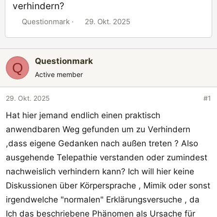
verhindern?
E
E
Questionmark
29. Okt. 2025
r
r
s
s
t
t
Questionmark
Q
e
e
Active member
l
l
l
l
29. Okt. 2025
#1
e
t
r
a
Hat hier jemand endlich einen praktisch
m
anwendbaren Weg gefunden um zu Verhindern
,dass eigene Gedanken nach außen treten ? Also
ausgehende Telepathie verstanden oder zumindest
nachweislich verhindern kann? Ich will hier keine
Diskussionen über Körpersprache , Mimik oder sonst
irgendwelche "normalen" Erklärungsversuche , da
Ich das beschriebene Phänomen als Ursache für