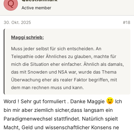
Q
t
Active member
i
o
30. Okt. 2025
#18
n
e
n
Maggi schrieb:
:
Muss jeder selbst für sich entscheiden. An
Telepathie oder Ähnliches zu glauben, machte für
mich die Situation eher einfacher. Ähnlich als damals,
das mit Snowden und NSA war, wurde das Thema
Überwachung eher als realer Faktor begriffen, mit
dem man rechnen muss und kann.
Word ! Sehr gut formuliert . Danke Maggie
Ich
Telepathie mag vielleicht kryptisch sein, aber wie
bin mir aber ziemlich sicher,dass langsam ein
erklärst du dir das man mit Schizophrenie Dinge wie
Gedankenausbreitung, Gedankeneingabe oder auch
Paradigmenwechsel stattfindet. Natürlich spielt
Fremdsteuerungserleben in Verbindung bringt? Das
Macht, Geld und wissenschaftlicher Konsens ne