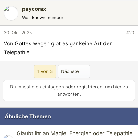
Kranke werden meiner Meinung häufig missbraucht
psycorax
für die Machtinteressen andere.
Well-known member
Wenn man im Klaren ist auch psychisch missbraucht
30. Okt. 2025
#20
worden zu können durch subtile Dinge und vielleicht
Von Gottes wegen gibt es gar keine Art der
auch Telepathie, dann kann man sich auch besser
Telepathie.
schützten. So scheint es mir, als ob man sich mit den
Antipsychotika vor allem Erkrankten entledigen
möchte, also keine echte Heilung anstrebt. Wie du es
Letzte
1 von 3
Nächste
trotz Fluanxol so vermeidlich gut überstanden hast,
bleibt mir ein Rätsel.
Du musst dich einloggen oder registrieren, um hier zu
antworten.
Ähnliche Themen
Glaubt ihr an Magie, Energien oder Telepathie