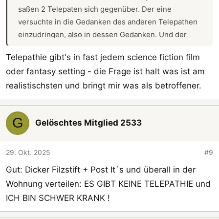
saßen 2 Telepaten sich gegenüber. Der eine
versuchte in die Gedanken des anderen Telepathen
einzudringen, also in dessen Gedanken. Und der
"Verteidiger" musste dieses abwehren. Das haben
Telepathie gibt's in fast jedem science fiction film
die in dem Film ganz gut rübergebracht. Aber ist ja
oder fantasy setting - die Frage ist halt was ist am
nur ein Film oder? ^^
realistischsten und bringt mir was als betroffener.
G
Gelöschtes Mitglied 2533
29. Okt. 2025
#9
Gut: Dicker Filzstift + Post It´s und überall in der
Wohnung verteilen: ES GIBT KEINE TELEPATHIE und
ICH BIN SCHWER KRANK !