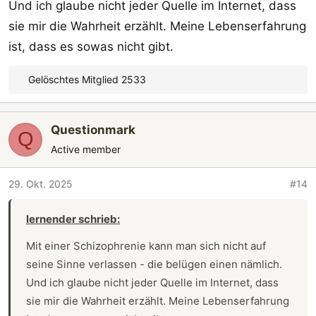
Und ich glaube nicht jeder Quelle im Internet, dass
sie mir die Wahrheit erzählt. Meine Lebenserfahrung
ist, dass es sowas nicht gibt.
Gelöschtes Mitglied 2533
R
e
a
Questionmark
k
Q
t
Active member
i
o
29. Okt. 2025
#14
n
e
lernender schrieb:
n
:
Mit einer Schizophrenie kann man sich nicht auf
seine Sinne verlassen - die belügen einen nämlich.
Und ich glaube nicht jeder Quelle im Internet, dass
sie mir die Wahrheit erzählt. Meine Lebenserfahrung