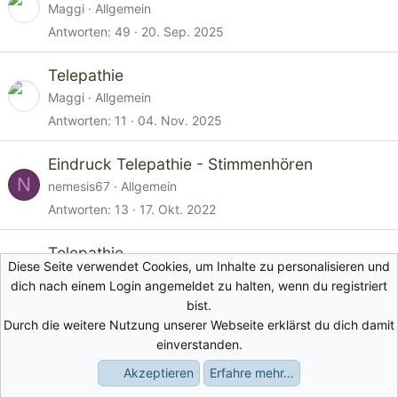
Maggi
Allgemein
Antworten
49
20. Sep. 2025
Telepathie
Maggi
Allgemein
Antworten
11
04. Nov. 2025
Eindruck Telepathie - Stimmenhören
N
nemesis67
Allgemein
Antworten
13
17. Okt. 2022
Telepathie
Diese Seite verwendet Cookies, um Inhalte zu personalisieren und
S
struppi
Allgemein
dich nach einem Login angemeldet zu halten, wenn du registriert
Antworten
2
06. Jan. 2022
bist.
Durch die weitere Nutzung unserer Webseite erklärst du dich damit
🌱 Psychose verstehen heißt Wurzeln erfassen
einverstanden.
– Über Frühzeichen, Auslöser und
Akzeptieren
Erfahre mehr…
Foren
Aktuelles
Anmelden
Registrieren
Suche
Frühintervention