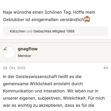
Naja wünsche einen Schönen Tag. Hoffe mein
Geblubber ist einigermaßen verständlich
Kätzchen
und
Gelöschtes Mitglied 1968
R
e
a
gnagflow
k
t
Member
i
o
29. Okt. 2025
#4
n
In der Geisteswissenschaft heißt es die
e
n
gemeinsame Wirklichkeit entsteht durch
:
Kommunikation und Interaktion. Wir leben nur in
unserer eigenen, subjektiven, Wirklichkeit. Für mich
war es wichtig zu akzeptieren, dass es für die