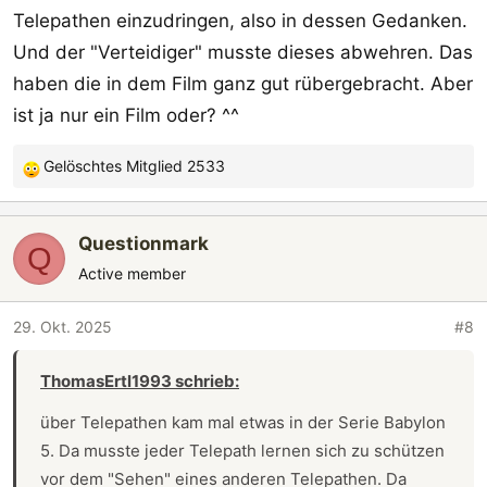
Telepathen einzudringen, also in dessen Gedanken.
Und der "Verteidiger" musste dieses abwehren. Das
haben die in dem Film ganz gut rübergebracht. Aber
ist ja nur ein Film oder? ^^
Gelöschtes Mitglied 2533
R
e
a
Questionmark
k
Q
t
Active member
i
o
29. Okt. 2025
#8
n
e
ThomasErtl1993 schrieb:
n
:
über Telepathen kam mal etwas in der Serie Babylon
5. Da musste jeder Telepath lernen sich zu schützen
vor dem "Sehen" eines anderen Telepathen. Da