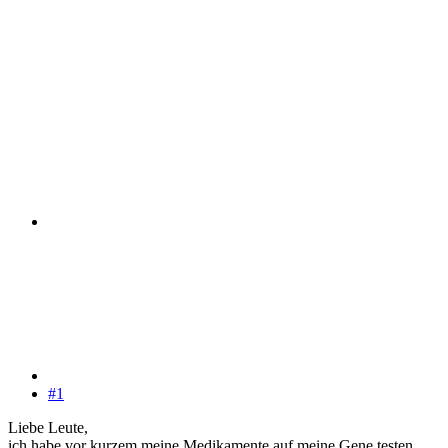
#1
Liebe Leute,
ich habe vor kurzem meine Medikamente auf meine Gene testen