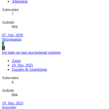
Allgemein
Antworten
7
Aufrufe
694
07. Apr. 2026
Shizomanius
S
A
Ich habe sie nun anscheinend verloren
Ainee
19. Sep. 2025
Soziales & Angehörige
Antworten
6
Aufrufe
684
19. Sep. 2025
lernender