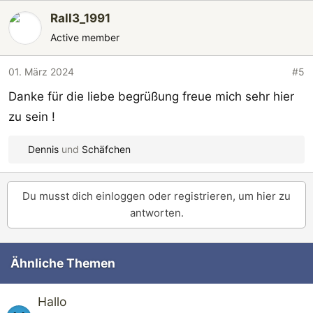
Rall3_1991
Active member
01. März 2024
#5
Danke für die liebe begrüßung freue mich sehr hier
zu sein !
Dennis
und
Schäfchen
R
e
a
Du musst dich einloggen oder registrieren, um hier zu
k
antworten.
t
i
o
Ähnliche Themen
n
e
n
Hallo
: