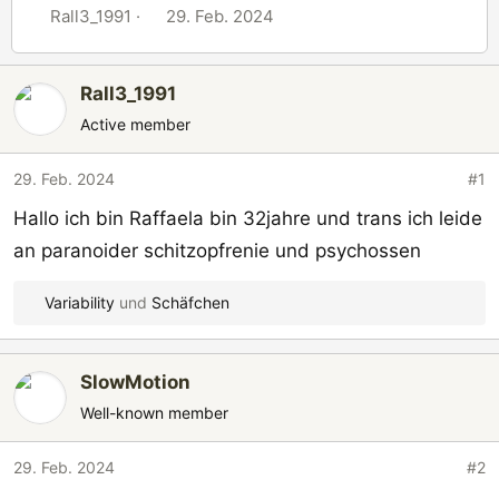
E
E
Rall3_1991
29. Feb. 2024
r
r
s
s
Rall3_1991
t
t
e
e
Active member
l
l
l
l
29. Feb. 2024
#1
e
t
Hallo ich bin Raffaela bin 32jahre und trans ich leide
r
a
an paranoider schitzopfrenie und psychossen
m
Variability
und
Schäfchen
R
e
a
SlowMotion
k
t
Well-known member
i
o
29. Feb. 2024
#2
n