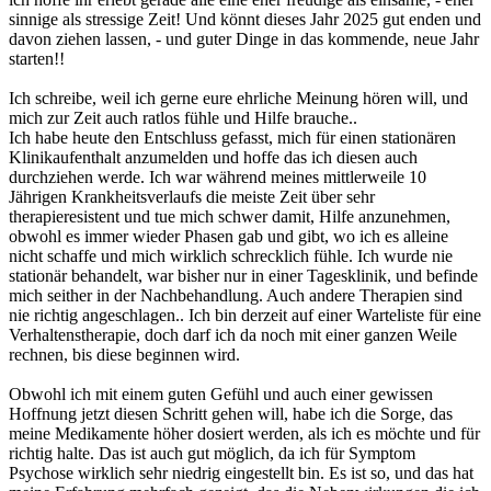
sinnige als stressige Zeit! Und könnt dieses Jahr 2025 gut enden und
davon ziehen lassen, - und guter Dinge in das kommende, neue Jahr
starten!!
Ich schreibe, weil ich gerne eure ehrliche Meinung hören will, und
mich zur Zeit auch ratlos fühle und Hilfe brauche..
Ich habe heute den Entschluss gefasst, mich für einen stationären
Klinikaufenthalt anzumelden und hoffe das ich diesen auch
durchziehen werde. Ich war während meines mittlerweile 10
Jährigen Krankheitsverlaufs die meiste Zeit über sehr
therapieresistent und tue mich schwer damit, Hilfe anzunehmen,
obwohl es immer wieder Phasen gab und gibt, wo ich es alleine
nicht schaffe und mich wirklich schrecklich fühle. Ich wurde nie
stationär behandelt, war bisher nur in einer Tagesklinik, und befinde
mich seither in der Nachbehandlung. Auch andere Therapien sind
nie richtig angeschlagen.. Ich bin derzeit auf einer Warteliste für eine
Verhaltenstherapie, doch darf ich da noch mit einer ganzen Weile
rechnen, bis diese beginnen wird.
Obwohl ich mit einem guten Gefühl und auch einer gewissen
Hoffnung jetzt diesen Schritt gehen will, habe ich die Sorge, das
meine Medikamente höher dosiert werden, als ich es möchte und für
richtig halte. Das ist auch gut möglich, da ich für Symptom
Psychose wirklich sehr niedrig eingestellt bin. Es ist so, und das hat